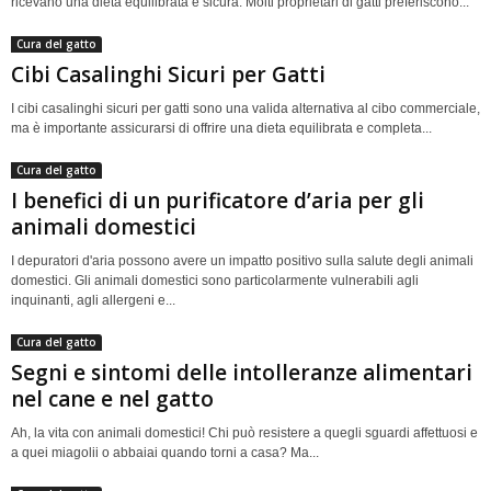
ricevano una dieta equilibrata e sicura. Molti proprietari di gatti preferiscono...
Cura del gatto
Cibi Casalinghi Sicuri per Gatti
I cibi casalinghi sicuri per gatti sono una valida alternativa al cibo commerciale,
ma è importante assicurarsi di offrire una dieta equilibrata e completa...
Cura del gatto
I benefici di un purificatore d’aria per gli
animali domestici
I depuratori d'aria possono avere un impatto positivo sulla salute degli animali
domestici. Gli animali domestici sono particolarmente vulnerabili agli
inquinanti, agli allergeni e...
Cura del gatto
Segni e sintomi delle intolleranze alimentari
nel cane e nel gatto
Ah, la vita con animali domestici! Chi può resistere a quegli sguardi affettuosi e
a quei miagolii o abbaiai quando torni a casa? Ma...