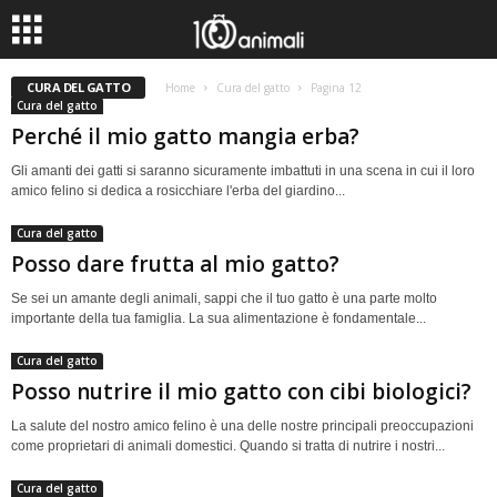
CURA DEL GATTO
Home
Cura del gatto
Pagina 12
Cura del gatto
Perché il mio gatto mangia erba?
Gli amanti dei gatti si saranno sicuramente imbattuti in una scena in cui il loro
amico felino si dedica a rosicchiare l'erba del giardino...
Cura del gatto
Posso dare frutta al mio gatto?
Se sei un amante degli animali, sappi che il tuo gatto è una parte molto
importante della tua famiglia. La sua alimentazione è fondamentale...
Cura del gatto
Posso nutrire il mio gatto con cibi biologici?
La salute del nostro amico felino è una delle nostre principali preoccupazioni
come proprietari di animali domestici. Quando si tratta di nutrire i nostri...
Cura del gatto