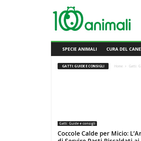
M
i
l
l
e
A
n
SPECIE ANIMALI
CURA DEL CANE
i
m
a
GATTI: GUIDE E CONSIGLI
Home
Gatti: G
l
i
Gatti: Guide e consigli
Coccole Calde per Micio: L’A