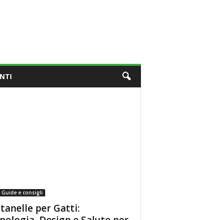
NTI
: Guide e consigli
tanelle per Gatti: