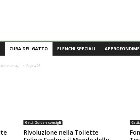
CURA DEL GATTO
ELENCHI SPECIALI
APPROFONDIME
uide e consigli
Pagina 25
Gatti: Guide e consigli
Gatti
rte
Rivoluzione nella Toilette
Fon