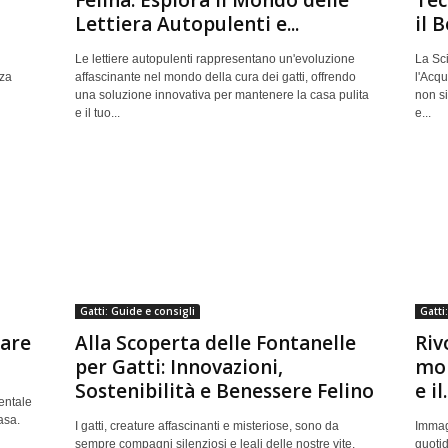
Felina: Esplora il Mondo delle
Tec
Lettiera Autopulenti e...
il 
Le lettiere autopulenti rappresentano un'evoluzione
La Sci
zza
affascinante nel mondo della cura dei gatti, offrendo
l'Acqu
una soluzione innovativa per mantenere la casa pulita
non si
e il tuo...
e...
Gatti: Guide e consigli
Gatti
uare
Alla Scoperta delle Fontanelle
Riv
per Gatti: Innovazioni,
mon
Sostenibilità e Benessere Felino
e il.
entale
asa.
I gatti, creature affascinanti e misteriose, sono da
Immag
sempre compagni silenziosi e leali delle nostre vite.
quotid