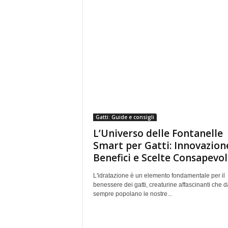
Gatti: Guide e consigli
L’Universo delle Fontanelle
Smart per Gatti: Innovazion
Benefici e Scelte Consapevol
L'idratazione è un elemento fondamentale per il
benessere dei gatti, creaturine affascinanti che d
sempre popolano le nostre...