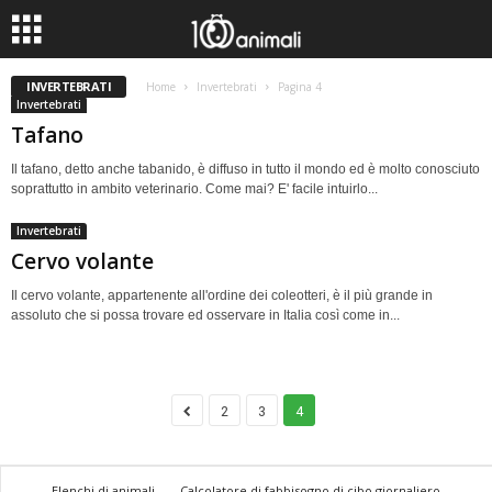
INVERTEBRATI
Home
Invertebrati
Pagina 4
Invertebrati
Tafano
Il tafano, detto anche tabanido, è diffuso in tutto il mondo ed è molto conosciuto
soprattutto in ambito veterinario. Come mai? E' facile intuirlo...
Invertebrati
Cervo volante
Il cervo volante, appartenente all'ordine dei coleotteri, è il più grande in
assoluto che si possa trovare ed osservare in Italia così come in...
2
3
4
Elenchi di animali
Calcolatore di fabbisogno di cibo giornaliero