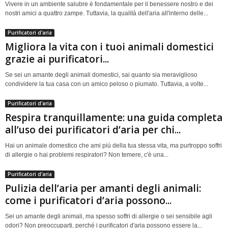
Vivere in un ambiente salubre è fondamentale per il benessere nostro e dei
nostri amici a quattro zampe. Tuttavia, la qualità dell'aria all'interno delle...
Purificatori d'aria
Migliora la vita con i tuoi animali domestici
grazie ai purificatori...
Se sei un amante degli animali domestici, sai quanto sia meraviglioso
condividere la tua casa con un amico peloso o piumato. Tuttavia, a volte...
Purificatori d'aria
Respira tranquillamente: una guida completa
all’uso dei purificatori d’aria per chi...
Hai un animale domestico che ami più della tua stessa vita, ma purtroppo soffri
di allergie o hai problemi respiratori? Non temere, c'è una...
Purificatori d'aria
Pulizia dell’aria per amanti degli animali:
come i purificatori d’aria possono...
Sei un amante degli animali, ma spesso soffri di allergie o sei sensibile agli
odori? Non preoccuparti, perché i purificatori d'aria possono essere la...