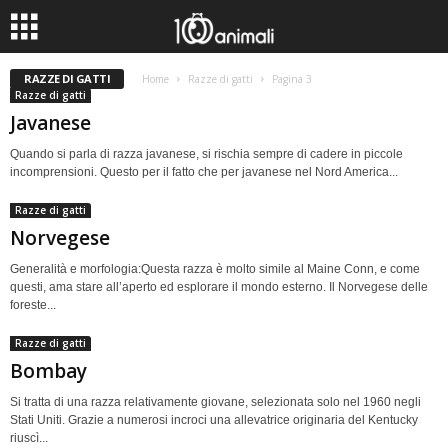
RAZZE DI GATTI
Home
Razze di gatti
Pagina 3
Razze di gatti
Javanese
Quando si parla di razza javanese, si rischia sempre di cadere in piccole
incomprensioni. Questo per il fatto che per javanese nel Nord America...
Razze di gatti
Norvegese
Generalità e morfologia:Questa razza è molto simile al Maine Conn, e come
questi, ama stare all’aperto ed esplorare il mondo esterno. Il Norvegese delle
foreste...
Razze di gatti
Bombay
Si tratta di una razza relativamente giovane, selezionata solo nel 1960 negli
Stati Uniti. Grazie a numerosi incroci una allevatrice originaria del Kentucky
riuscì...