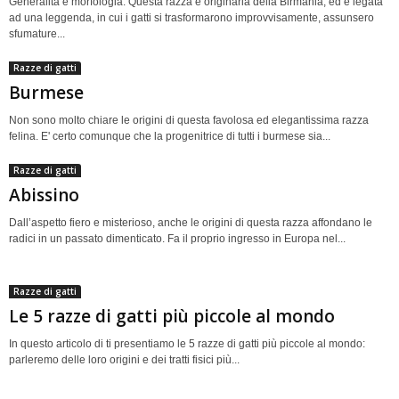
Generalità e morfologia: Questa razza è originaria della Birmania, ed è legata
ad una leggenda, in cui i gatti si trasformarono improvvisamente, assunsero
sfumature...
Razze di gatti
Burmese
Non sono molto chiare le origini di questa favolosa ed elegantissima razza
felina. E' certo comunque che la progenitrice di tutti i burmese sia...
Razze di gatti
Abissino
Dall’aspetto fiero e misterioso, anche le origini di questa razza affondano le
radici in un passato dimenticato. Fa il proprio ingresso in Europa nel...
Razze di gatti
Le 5 razze di gatti più piccole al mondo
In questo articolo di ti presentiamo le 5 razze di gatti più piccole al mondo:
parleremo delle loro origini e dei tratti fisici più...