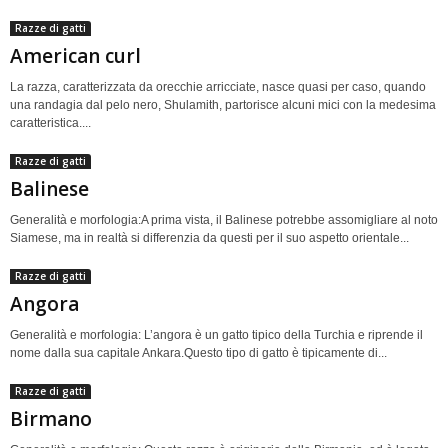
Razze di gatti
American curl
La razza, caratterizzata da orecchie arricciate, nasce quasi per caso, quando
una randagia dal pelo nero, Shulamith, partorisce alcuni mici con la medesima
caratteristica....
Razze di gatti
Balinese
Generalità e morfologia:A prima vista, il Balinese potrebbe assomigliare al noto
Siamese, ma in realtà si differenzia da questi per il suo aspetto orientale...
Razze di gatti
Angora
Generalità e morfologia: L’angora è un gatto tipico della Turchia e riprende il
nome dalla sua capitale Ankara.Questo tipo di gatto è tipicamente di...
Razze di gatti
Birmano