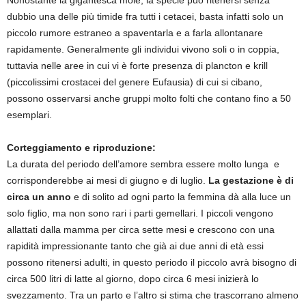
Nonostante la gigantesca mole, la specie può ritenersi senza
dubbio una delle più timide fra tutti i cetacei, basta infatti solo un
piccolo rumore estraneo a spaventarla e a farla allontanare
rapidamente. Generalmente gli individui vivono soli o in coppia,
tuttavia nelle aree in cui vi è forte presenza di plancton e krill
(piccolissimi crostacei del genere Eufausia) di cui si cibano,
possono osservarsi anche gruppi molto folti che contano fino a 50
esemplari.
Corteggiamento e riproduzione:
La durata del periodo dell’amore sembra essere molto lunga e
corrisponderebbe ai mesi di giugno e di luglio.
La gestazione è di
circa un anno
e di solito ad ogni parto la femmina dà alla luce un
solo figlio, ma non sono rari i parti gemellari. I piccoli vengono
allattati dalla mamma per circa sette mesi e crescono con una
rapidità impressionante tanto che già ai due anni di età essi
possono ritenersi adulti, in questo periodo il piccolo avrà bisogno di
circa 500 litri di latte al giorno, dopo circa 6 mesi inizierà lo
svezzamento. Tra un parto e l’altro si stima che trascorrano almeno