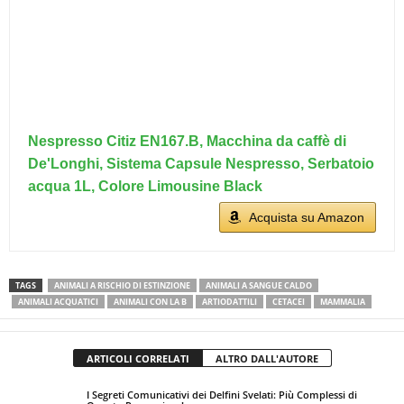
Nespresso Citiz EN167.B, Macchina da caffè di
De'Longhi, Sistema Capsule Nespresso, Serbatoio
acqua 1L, Colore Limousine Black
Acquista su Amazon
TAGS
ANIMALI A RISCHIO DI ESTINZIONE
ANIMALI A SANGUE CALDO
ANIMALI ACQUATICI
ANIMALI CON LA B
ARTIODATTILI
CETACEI
MAMMALIA
ARTICOLI CORRELATI
ALTRO DALL'AUTORE
I Segreti Comunicativi dei Delfini Svelati: Più Complessi di