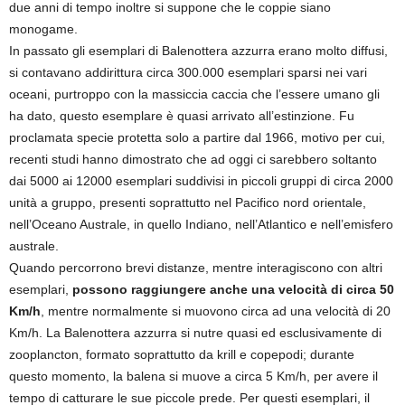
due anni di tempo inoltre si suppone che le coppie siano
monogame.
In passato gli esemplari di Balenottera azzurra erano molto diffusi,
si contavano addirittura circa 300.000 esemplari sparsi nei vari
oceani, purtroppo con la massiccia caccia che l’essere umano gli
ha dato, questo esemplare è quasi arrivato all’estinzione. Fu
proclamata specie protetta solo a partire dal 1966, motivo per cui,
recenti studi hanno dimostrato che ad oggi ci sarebbero soltanto
dai 5000 ai 12000 esemplari suddivisi in piccoli gruppi di circa 2000
unità a gruppo, presenti soprattutto nel Pacifico nord orientale,
nell’Oceano Australe, in quello Indiano, nell’Atlantico e nell’emisfero
australe.
Quando percorrono brevi distanze, mentre interagiscono con altri
esemplari,
possono raggiungere anche una velocità di circa 50
Km/h
, mentre normalmente si muovono circa ad una velocità di 20
Km/h. La Balenottera azzurra si nutre quasi ed esclusivamente di
zooplancton, formato soprattutto da krill e copepodi; durante
questo momento, la balena si muove a circa 5 Km/h, per avere il
tempo di catturare le sue piccole prede. Per questi esemplari, il