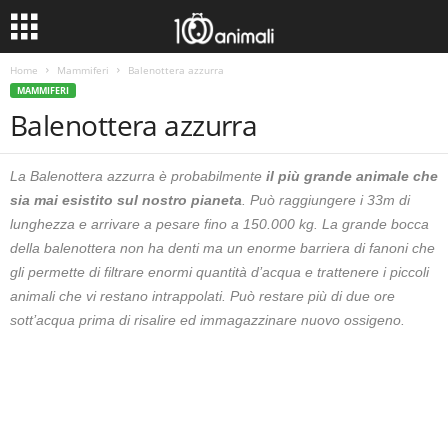
Home
Mammiferi
Balenottera azzurra
MAMMIFERI
Balenottera azzurra
La Balenottera azzurra è probabilmente
il più grande animale che
sia mai esistito sul nostro pianeta
. Può raggiungere i 33m di
lunghezza e arrivare a pesare fino a 150.000 kg. La grande bocca
della balenottera non ha denti ma un enorme barriera di fanoni che
gli permette di filtrare enormi quantità d’acqua e trattenere i piccoli
animali che vi restano intrappolati. Può restare più di due ore
sott’acqua prima di risalire ed immagazzinare nuovo ossigeno.