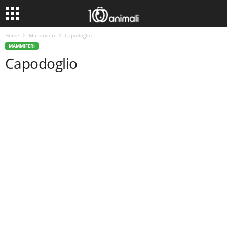
Home
Mammiferi
Capodoglio
MAMMIFERI
Capodoglio