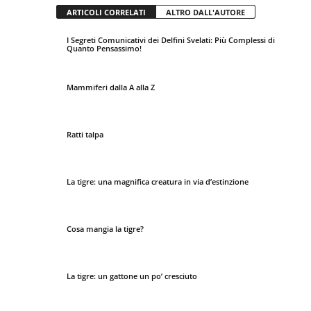
ARTICOLI CORRELATI
ALTRO DALL'AUTORE
I Segreti Comunicativi dei Delfini Svelati: Più Complessi di
Quanto Pensassimo!
Mammiferi dalla A alla Z
Ratti talpa
La tigre: una magnifica creatura in via d’estinzione
Cosa mangia la tigre?
La tigre: un gattone un po’ cresciuto