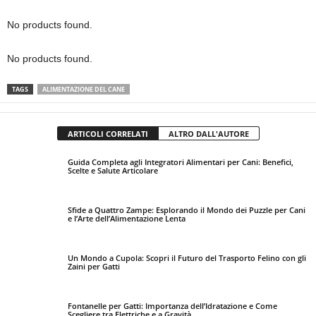
No products found.
No products found.
TAGS
ALIMENTAZIONE DEL CANE
ARTICOLI CORRELATI
ALTRO DALL'AUTORE
Guida Completa agli Integratori Alimentari per Cani: Benefici,
Scelte e Salute Articolare
Sfide a Quattro Zampe: Esplorando il Mondo dei Puzzle per Cani
e l’Arte dell’Alimentazione Lenta
Un Mondo a Cupola: Scopri il Futuro del Trasporto Felino con gli
Zaini per Gatti
Fontanelle per Gatti: Importanza dell’Idratazione e Come
Scegliere tra Elettriche e a Gravità