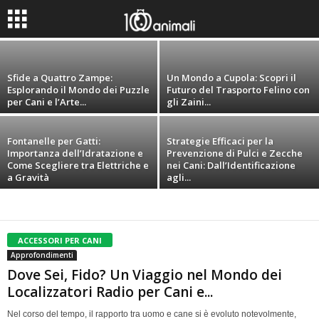
per Cani: Benefici, Scelte e Salute Articolare
Sfide a Quattro Zampe:
Un Mondo a Cupola: Scopri il
Esplorando il Mondo dei Puzzle
Futuro del Trasporto Felino con
per Cani e l’Arte...
gli Zaini...
Fontanelle per Gatti:
Strategie Efficaci per la
Importanza dell’Idratazione e
Prevenzione di Pulci e Zecche
Come Scegliere tra Elettriche e
nei Cani: Dall’Identificazione
a Gravità
agli...
ACCESSORI PER CANI
Approfondimenti
Dove Sei, Fido? Un Viaggio nel Mondo dei
Localizzatori Radio per Cani e...
Nel corso del tempo, il rapporto tra uomo e cane si è evoluto notevolmente,