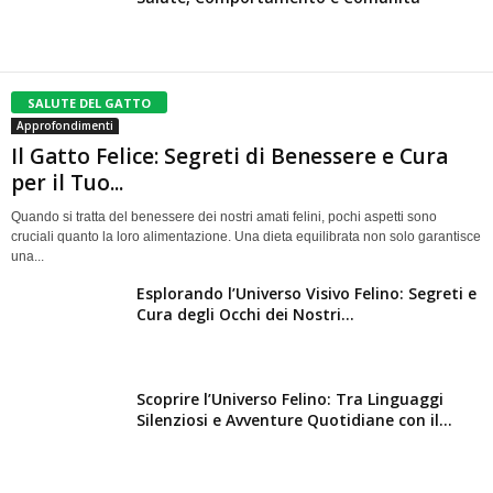
SALUTE DEL GATTO
Approfondimenti
Il Gatto Felice: Segreti di Benessere e Cura
per il Tuo...
Quando si tratta del benessere dei nostri amati felini, pochi aspetti sono
cruciali quanto la loro alimentazione. Una dieta equilibrata non solo garantisce
una...
Esplorando l’Universo Visivo Felino: Segreti e
Cura degli Occhi dei Nostri...
Scoprire l’Universo Felino: Tra Linguaggi
Silenziosi e Avventure Quotidiane con il...
Il potere terapeutico dei cuccioli: impieghi nel
Guida Completa all’Addestramento del Cucciolo: