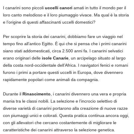
I canarini sono piccoli
uccelli canori
amati in tutto il mondo per il
loro canto melodioso e il loro piumaggio vivace. Ma qual è la storia
e l’origine di questi affascinanti uccelli domestici?
Per scoprire la storia dei canarini, dobbiamo fare un viaggio nel
tempo fino all’antico Egitto. È qui che si pensa che i primi canarini
siano stati addomesticati, circa 2.500 anni fa. I canarini selvatici
erano originari delle
isole Canarie
, un arcipelago situato al largo
della costa nord-occidentale dell’Africa. I navigatori fenici e romani
furono i primi a portare questi uccelli in Europa, dove divennero
rapidamente popolari come animali da compagnia.
Durante il
Rinascimento
, i canarini divennero una vera e propria
mania tra le classi nobili. La selezione e l’incrocio selettivo di
diverse varietà di canarini portarono alla creazione di nuove razze
con piumaggi unici e colorati. Questa pratica continua ancora oggi,
con gli allevatori che cercano costantemente di migliorare le
caratteristiche dei canarini attraverso la selezione genetica.