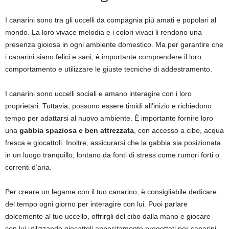
I canarini sono tra gli uccelli da compagnia più amati e popolari al
mondo. La loro vivace melodia e i colori vivaci li rendono una
presenza gioiosa in ogni ambiente domestico. Ma per garantire che
i canarini siano felici e sani, è importante comprendere il loro
comportamento e utilizzare le giuste tecniche di addestramento.
I canarini sono uccelli sociali e amano interagire con i loro
proprietari. Tuttavia, possono essere timidi all’inizio e richiedono
tempo per adattarsi al nuovo ambiente. È importante fornire loro
una
gabbia spaziosa e ben attrezzata
, con accesso a cibo, acqua
fresca e giocattoli. Inoltre, assicurarsi che la gabbia sia posizionata
in un luogo tranquillo, lontano da fonti di stress come rumori forti o
correnti d’aria.
Per creare un legame con il tuo canarino, è consigliabile dedicare
del tempo ogni giorno per interagire con lui. Puoi parlare
dolcemente al tuo uccello, offrirgli del cibo dalla mano e giocare
con lui utilizzando giocattoli appositamente progettati per canarini.