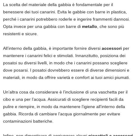
La scelta del materiale della gabbia è fondamentale per il
benessere dei tuoi canarini. Evita le gabbie con barre in plastica,
perché i canarini potrebbero roderle e ingerire frammenti dannosi.
Opta invece per una gabbia con barre di
metallo
, che sono più
resistenti e sicure.
All’interno della gabbia, è importante fornire diversi
accessori
per
mantenere i canarini felici e stimolati. Innanzitutto, posiziona dei
posatoi su diversi livelli, in modo che i canarini possano scegliere
dove posarsi. I posatoi dovrebbero essere di diverse dimensioni e
materiali, in modo da offrire varietà e comfort ai tuoi amici piumati.
Un’altra cosa da considerare è l’inclusione di una vaschetta per il
cibo e una per l’acqua. Assicurati di scegliere recipienti facili da
pulire e riempire, in modo da mantenere l’igiene all’interno della
gabbia. Ricorda di cambiare l’acqua giornalmente per evitare
contaminazioni batteriche.
Infine, non dimenticare di aggiungere alcuni
giocattoli e accessori