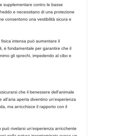
ione supplementare contro le basse
 freddo e necessitano di una protezione
he consentono una vestibilità sicura e
à fisica intensa può aumentare il
i, è fondamentale per garantire che il
minimo gli sprechi, impedendo al cibo e
ssicurarsi che il benessere dell’animale
all’aria aperta diventino un’esperienza
a, ma arricchisce il rapporto con il
o può rivelarsi un’esperienza arricchente
mersi nella natura incontaminata evoca un