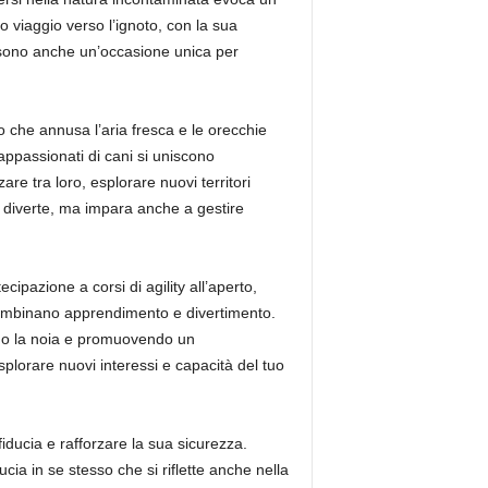
o viaggio verso l’ignoto, con la sua
ma sono anche un’occasione unica per
so che annusa l’aria fresca e le orecchie
appassionati di cani si uniscono
re tra loro, esplorare nuovi territori
i diverte, ma impara anche a gestire
ipazione a corsi di agility all’aperto,
 combinano apprendimento e divertimento.
ndo la noia e promuovendo un
plorare nuovi interessi e capacità del tuo
fiducia e rafforzare la sua sicurezza.
cia in se stesso che si riflette anche nella