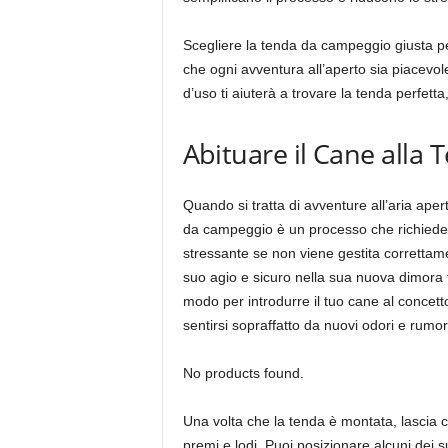
Scegliere la tenda da campeggio giusta per
che ogni avventura all’aperto sia piacevole
d’uso ti aiuterà a trovare la tenda perfett
Abituare il Cane alla
Quando si tratta di avventure all’aria ape
da campeggio è un processo che richiede p
stressante se non viene gestita correttam
suo agio e sicuro nella sua nuova dimora t
modo per introdurre il tuo cane al concet
sentirsi sopraffatto da nuovi odori e rumo
No products found.
Una volta che la tenda è montata, lascia ch
premi e lodi. Puoi posizionare alcuni dei s