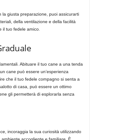
 la giusta preparazione, puoi assicurarti
ali, della ventilazione e della facilità
 il tuo fedele amico.
 Graduale
damentali. Abituare il tuo cane a una tenda
i un cane può essere un’esperienza
re che il tuo fedele compagno si senta a
salotto di casa, può essere un ottimo
ene gli permetterà di esplorarla senza
ce, incoraggia la sua curiosità utilizzando
un ambiente accogliente e familiare. È