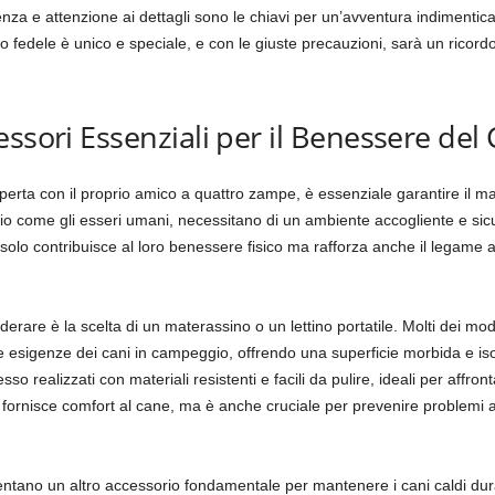
 e attenzione ai dettagli sono le chiavi per un’avventura indimenticabi
o fedele è unico e speciale, e con le giuste precauzioni, sarà un ricor
ssori Essenziali per il Benessere del
aperta con il proprio amico a quattro zampe, è essenziale garantire il m
prio come gli esseri umani, necessitano di un ambiente accogliente e si
solo contribuisce al loro benessere fisico ma rafforza anche il legame aff
erare è la scelta di un materassino o un lettino portatile. Molti dei mod
le esigenze dei cani in campeggio, offrendo una superficie morbida e iso
sso realizzati con materiali resistenti e facili da pulire, ideali per affron
ornisce comfort al cane, ma è anche cruciale per prevenire problemi arti
sentano un altro accessorio fondamentale per mantenere i cani caldi dura