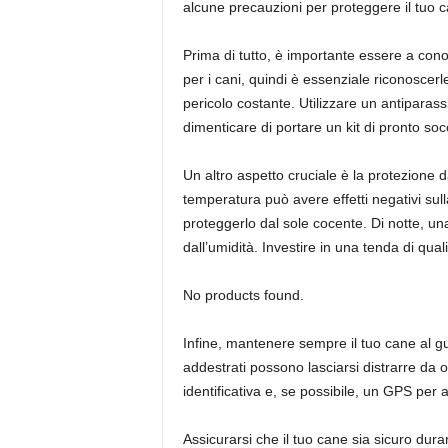
alcune precauzioni per proteggere il tuo c
Prima di tutto, è importante essere a con
per i cani, quindi è essenziale riconoscer
pericolo costante. Utilizzare un antiparas
dimenticare di portare un kit di pronto so
Un altro aspetto cruciale è la protezione
temperatura può avere effetti negativi sul
proteggerlo dal sole cocente. Di notte, un
dall’umidità. Investire in una tenda di qua
No products found.
Infine, mantenere sempre il tuo cane al gui
addestrati possono lasciarsi distrarre da o
identificativa e, se possibile, un GPS per 
Assicurarsi che il tuo cane sia sicuro dur