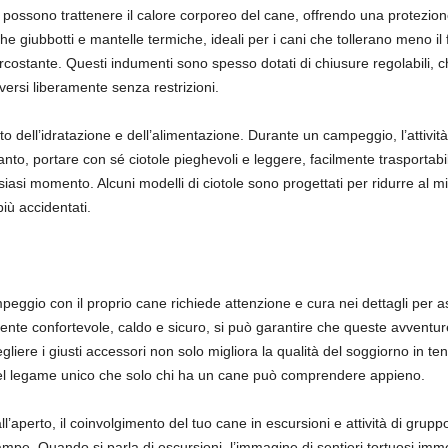
tenti possono trattenere il calore corporeo del cane, offrendo una protez
 giubbotti e mantelle termiche, ideali per i cani che tollerano meno il
costante. Questi indumenti sono spesso dotati di chiusure regolabili, c
ersi liberamente senza restrizioni.
to dell’idratazione e dell’alimentazione. Durante un campeggio, l’attivit
nto, portare con sé ciotole pieghevoli e leggere, facilmente trasportabil
siasi momento. Alcuni modelli di ciotole sono progettati per ridurre al 
più accidentati.
mpeggio con il proprio cane richiede attenzione e cura nei dettagli per a
 confortevole, caldo e sicuro, si può garantire che queste avventure 
ere i giusti accessori non solo migliora la qualità del soggiorno in tend
el legame unico che solo chi ha un cane può comprendere appieno.
aperto, il coinvolgimento del tuo cane in escursioni e attività di grupp
zampe. Quando si parla di escursioni, l’immagine di sentieri tortuosi im