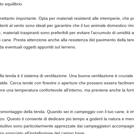
o equilibrio.
trettanto importante. Opta per materiali resistenti alle intemperie, che
stenti al vento sono ideali per garantire che il tuo animale domestico ri
 materiali traspiranti sono preferibili per evitare l’accumulo di umidità 
o cane. Presta attenzione anche alla resistenza del pavimento della ten
 eventuali oggetti appuntiti sul terreno.
ella tenda è il sistema di ventilazione. Una buona ventilazione è cruciale
alde. Cerca tende con finestre o aperture che possano essere facilment
re una temperatura confortevole all’interno, ma previene anche la form
o e smontaggio della tenda. Quando sei in campeggio con il tuo cane, è
. Questo ti consente di dedicare più tempo a goderti la natura e meno
ntuitivo sono particolarmente apprezzate dai campeggiatori accompagnat
ess associato all’installazione del campo base.