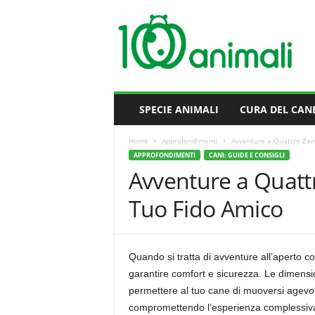
M
i
l
l
e
A
n
SPECIE ANIMALI
CURA DEL CAN
i
m
Home
Approfondimenti
Avventure a Quattro Zam
a
APPROFONDIMENTI
CANI: GUIDE E CONSIGLI
l
Avventure a Quatt
i
Tuo Fido Amico
Quando si tratta di avventure all’aperto c
garantire comfort e sicurezza. Le dimensio
permettere al tuo cane di muoversi agevolm
compromettendo l’esperienza complessiva d