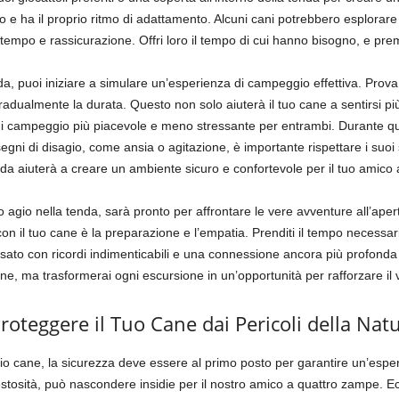
o e ha il proprio ritmo di adattamento. Alcuni cani potrebbero esplora
 tempo e rassicurazione. Offri loro il tempo di cui hanno bisogno, e pre
da, puoi iniziare a simulare un’esperienza di campeggio effettiva. Prova
dualmente la durata. Questo non solo aiuterà il tuo cane a sentirsi più
di campeggio più piacevole e meno stressante per entrambi. Durante qu
ni di disagio, come ansia o agitazione, è importante rispettare i suoi 
enda aiuterà a creare un ambiente sicuro e confortevole per il tuo amico
o agio nella tenda, sarà pronto per affrontare le vere avventure all’ape
 il tuo cane è la preparazione e l’empatia. Prenditi il tempo necessario
sato con ricordi indimenticabili e una connessione ancora più profonda 
ane, ma trasformerai ogni escursione in un’opportunità per rafforzare il
roteggere il Tuo Cane dai Pericoli della Nat
io cane, la sicurezza deve essere al primo posto per garantire un’esp
estosità, può nascondere insidie per il nostro amico a quattro zampe.