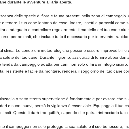
ane durante le avventure all’aria aperta.
oscenza delle specie di flora e fauna presenti nella zona di campeggio
le e tenere il tuo cane lontano da esse. Inoltre, insetti e parassiti com
sitario adeguato e controllare regolarmente il mantello del tuo cane aiut
ccorso per animali, che include tutto il necessario per intervenire rapi
 dal clima. Le condizioni meteorologiche possono essere imprevedibili 
la salute del tuo cane. Durante il giorno, assicurati di fornire abbonda
a tenda da campeggio adatta per cani non solo offrirà un rifugio sicuro
lità, resistente e facile da montare, renderà il soggiorno del tuo cane co
nzaglio o sotto stretta supervisione è fondamentale per evitare che si a
dori e suoni nuovi, perciò la vigilanza è essenziale. Equipaggia il tuo c
animali. Questo ti darà tranquillità, sapendo che potrai rintracciarlo fac
ante il campeggio non solo protegge la sua salute e il suo benessere, m