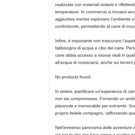
realizzate con materiali isolanti e riflet
temperature. In commercio si trovano anche
aggiuntiva mentre esplorano l’ambiente cir
confortevole, permettendo al cane di muov
Infine, è importante non trascurare l’aspet
fabbisogno di acqua e cibo del cane. Perta
cane abbia accesso a risorse vitali in qual
all’acqua di rovesciarsi, anche sui terreni 
No products found.
In sintesi, pianificare un’esperienza di ca
non sia compromesso. Fornendo un ambiente
piacevole e memorabile per entrambi. Scegli
proprio fedele compagno, rafforzando qu
Nell’immenso panorama delle avventure all’
sia per te che per il tuo amico a quattro 