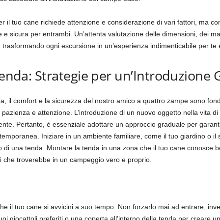
 il tuo cane richiede attenzione e considerazione di vari fattori, ma con
 e sicura per entrambi. Un’attenta valutazione delle dimensioni, dei materi
a, trasformando ogni escursione in un’esperienza indimenticabile per te e
 Tenda: Strategie per un’Introduzione
rta, il comfort e la sicurezza del nostro amico a quattro zampe sono fon
azienza e attenzione. L’introduzione di un nuovo oggetto nella vita d
ente. Pertanto, è essenziale adottare un approccio graduale per garanti
emporanea. Iniziare in un ambiente familiare, come il tuo giardino o il 
to di una tenda. Montare la tenda in una zona che il tuo cane conosce b
ri che troverebbe in un campeggio vero e proprio.
e il tuo cane si avvicini a suo tempo. Non forzarlo mai ad entrare; inve
uoi giocattoli preferiti o una coperta all’interno della tenda per creare 