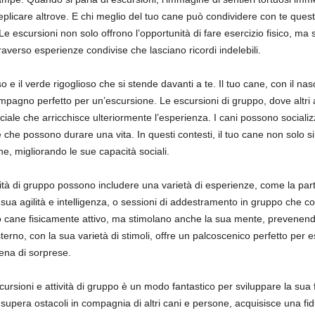
 replicare altrove. E chi meglio del tuo cane può condividere con te quest
 Le escursioni non solo offrono l’opportunità di fare esercizio fisico, 
traverso esperienze condivise che lasciano ricordi indelebili.
o e il verde rigoglioso che si stende davanti a te. Il tuo cane, con il na
pagno perfetto per un’escursione. Le escursioni di gruppo, dove altri 
le che arricchisce ulteriormente l’esperienza. I cani possono socializza
che possono durare una vita. In questi contesti, il tuo cane non solo s
ne, migliorando le sue capacità sociali.
ività di gruppo possono includere una varietà di esperienze, come la partec
a sua agilità e intelligenza, o sessioni di addestramento in gruppo che
uo cane fisicamente attivo, ma stimolano anche la sua mente, prevene
rno, con la sua varietà di stimoli, offre un palcoscenico perfetto per es
ena di sorprese.
scursioni e attività di gruppo è un modo fantastico per sviluppare la sua 
upera ostacoli in compagnia di altri cani e persone, acquisisce una fidu