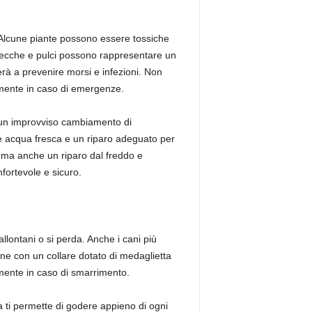
. Alcune piante possono essere tossiche
e zecche e pulci possono rappresentare un
erà a prevenire morsi e infezioni. Non
damente in caso di emergenze.
e un improvviso cambiamento di
nte acqua fresca e un riparo adeguato per
, ma anche un riparo dal freddo e
nfortevole e sicuro.
llontani o si perda. Anche i cani più
ane con un collare dotato di medaglietta
ilmente in caso di smarrimento.
a ti permette di godere appieno di ogni