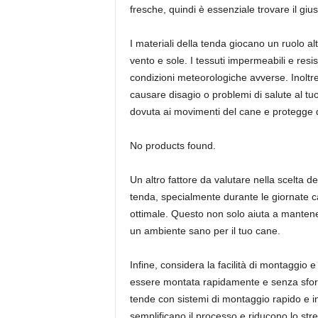
fresche, quindi è essenziale trovare il giust
I materiali della tenda giocano un ruolo al
vento e sole. I tessuti impermeabili e resi
condizioni meteorologiche avverse. Inoltre,
causare disagio o problemi di salute al tu
dovuta ai movimenti del cane e protegge da
No products found.
Un altro fattore da valutare nella scelta d
tenda, specialmente durante le giornate c
ottimale. Questo non solo aiuta a mantene
un ambiente sano per il tuo cane.
Infine, considera la facilità di montaggi
essere montata rapidamente e senza sforzo
tende con sistemi di montaggio rapido e i
semplificano il processo e riducono lo str