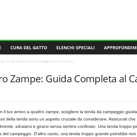
E
CURA DEL GATTO
ELENCHI SPECIALI
APPROFONDIM
pe: Guida Completa al Campeggio con il Tuo Fido...
ro Zampe: Guida Completa al C
on il tuo amico a quattro zampe, scegliere la tenda da campeggio giust
ni della tenda sono un aspetto cruciale da considerare. Assicurati che
ente, sdraiarsi e girarsi senza sentirsi confinato. Una tenda troppo p
el campeggio. D’altro canto, una tenda troppo grande potrebbe non forn