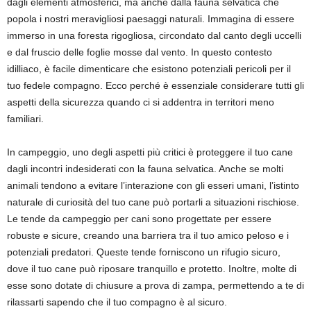
dagli elementi atmosferici, ma anche dalla fauna selvatica che
popola i nostri meravigliosi paesaggi naturali. Immagina di essere
immerso in una foresta rigogliosa, circondato dal canto degli uccelli
e dal fruscio delle foglie mosse dal vento. In questo contesto
idilliaco, è facile dimenticare che esistono potenziali pericoli per il
tuo fedele compagno. Ecco perché è essenziale considerare tutti gli
aspetti della sicurezza quando ci si addentra in territori meno
familiari.
In campeggio, uno degli aspetti più critici è proteggere il tuo cane
dagli incontri indesiderati con la fauna selvatica. Anche se molti
animali tendono a evitare l’interazione con gli esseri umani, l’istinto
naturale di curiosità del tuo cane può portarli a situazioni rischiose.
Le tende da campeggio per cani sono progettate per essere
robuste e sicure, creando una barriera tra il tuo amico peloso e i
potenziali predatori. Queste tende forniscono un rifugio sicuro,
dove il tuo cane può riposare tranquillo e protetto. Inoltre, molte di
esse sono dotate di chiusure a prova di zampa, permettendo a te di
rilassarti sapendo che il tuo compagno è al sicuro.