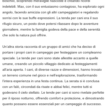
boschivi, scoprendo meraviglie nascoste e creando ricordi
indelebili. Max, con il suo entusiasmo contagioso, ha esplorato ogni
angolo, facendo amicizia con gli altri campeggiatori e regalando
sorrisi con le sue buffe espressioni. La tenda per cani era il suo
rifugio sicuro, un posto dove potersi rilassare dopo le avventure
giornaliere, mentre la famiglia godeva della pace e della serenità
che solo la natura può offrire.
Un’altra storia racconta di un gruppo di amici che ha deciso di
portare i propri cani in campeggio per festeggiare un compleanno
speciale. Le tende per cani sono state allestite accanto a quelle
umane, creando un piccolo villaggio dedicato ai festeggiamenti
all’aria aperta. I cani, di diverse razze e dimensioni, hanno trovato
un terreno comune nel gioco e nell’esplorazione, trasformando
l’intera esperienza in una festa continua. La serata si è conclusa
con un falò, circondati da risate e abbai felici, mentre tutti si
godevano il cielo stellato. Le tende per cani si sono rivelate perfette
per il riposo notturno, offrendo comfort e protezione, e dimostrando
quanto possano essere essenziali per un campeggio di successo.