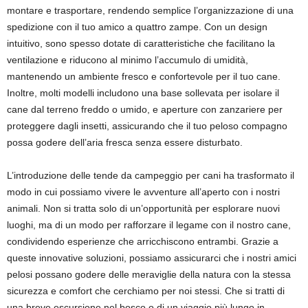
montare e trasportare, rendendo semplice l’organizzazione di una
spedizione con il tuo amico a quattro zampe. Con un design
intuitivo, sono spesso dotate di caratteristiche che facilitano la
ventilazione e riducono al minimo l’accumulo di umidità,
mantenendo un ambiente fresco e confortevole per il tuo cane.
Inoltre, molti modelli includono una base sollevata per isolare il
cane dal terreno freddo o umido, e aperture con zanzariere per
proteggere dagli insetti, assicurando che il tuo peloso compagno
possa godere dell’aria fresca senza essere disturbato.
L’introduzione delle tende da campeggio per cani ha trasformato il
modo in cui possiamo vivere le avventure all’aperto con i nostri
animali. Non si tratta solo di un’opportunità per esplorare nuovi
luoghi, ma di un modo per rafforzare il legame con il nostro cane,
condividendo esperienze che arricchiscono entrambi. Grazie a
queste innovative soluzioni, possiamo assicurarci che i nostri amici
pelosi possano godere delle meraviglie della natura con la stessa
sicurezza e comfort che cerchiamo per noi stessi. Che si tratti di
una breve escursione nel bosco o di un viaggio più lungo in