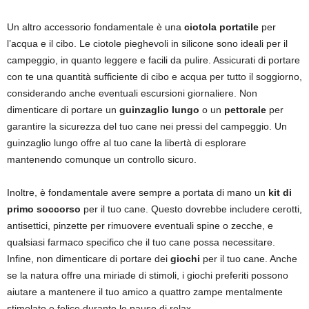
Un altro accessorio fondamentale è una
ciotola portatile
per
l’acqua e il cibo. Le ciotole pieghevoli in silicone sono ideali per il
campeggio, in quanto leggere e facili da pulire. Assicurati di portare
con te una quantità sufficiente di cibo e acqua per tutto il soggiorno,
considerando anche eventuali escursioni giornaliere. Non
dimenticare di portare un
guinzaglio lungo
o un
pettorale
per
garantire la sicurezza del tuo cane nei pressi del campeggio. Un
guinzaglio lungo offre al tuo cane la libertà di esplorare
mantenendo comunque un controllo sicuro.
Inoltre, è fondamentale avere sempre a portata di mano un
kit di
primo soccorso
per il tuo cane. Questo dovrebbe includere cerotti,
antisettici, pinzette per rimuovere eventuali spine o zecche, e
qualsiasi farmaco specifico che il tuo cane possa necessitare.
Infine, non dimenticare di portare dei
giochi
per il tuo cane. Anche
se la natura offre una miriade di stimoli, i giochi preferiti possono
aiutare a mantenere il tuo amico a quattro zampe mentalmente
stimolato e felice durante le pause di relax.