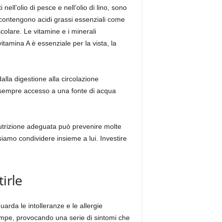
ell’olio di pesce e nell’olio di lino, sono
si contengono acidi grassi essenziali come
olare. Le vitamine e i minerali
tamina A è essenziale per la vista, la
alla digestione alla circolazione
a sempre accesso a una fonte di acqua
nutrizione adeguata può prevenire molte
ssiamo condividere insieme a lui. Investire
irle
arda le intolleranze e le allergie
 zampe, provocando una serie di sintomi che