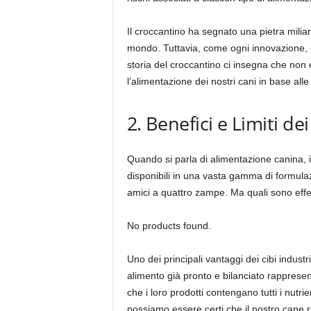
Il croccantino ha segnato una pietra miliare
mondo. Tuttavia, come ogni innovazione, è
storia del croccantino ci insegna che non 
l’alimentazione dei nostri cani in base alle
2. Benefici e Limiti dei
Quando si parla di alimentazione canina, i
disponibili in una vasta gamma di formulazi
amici a quattro zampe. Ma quali sono effett
No products found.
Uno dei principali vantaggi dei cibi indust
alimento già pronto e bilanciato rappresen
che i loro prodotti contengano tutti i nutri
possiamo essere certi che il nostro cane ri