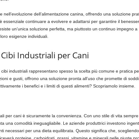
 nell’evoluzione dell’alimentazione canina, offrendo una soluzione pratica
 essenziale continuare a evolvere e adattarsi per garantire il benesser
esiste un’unica soluzione perfetta, ma piuttosto un continuo impegno a
 loro esigenze individuali.
 Cibi Industriali per Cani
 cibi industriali rappresentano spesso la scelta più comune e pratica per
oni e gusti, offrono una soluzione pronta all’uso che promette di soddis
ivamente i benefici e i limiti di questi alimenti? Scopriamolo insieme.
riali per cani è sicuramente la convenienza. Con uno stile di vita sempre
ta una comodità ineguagliabile. Le aziende produttrici investono ingenti 
enti necessari per una dieta equilibrata. Questo significa che, scegliendo
ceverà proteine, carboidrati, grassi, vitamine e minerali nelle giuste pr