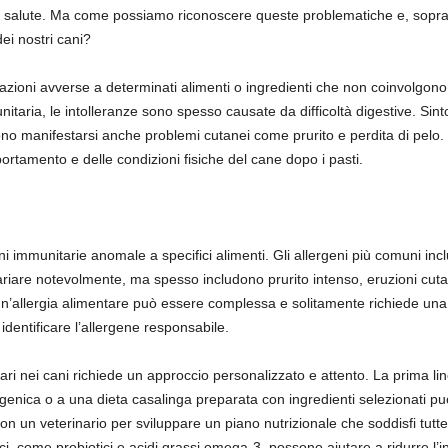
di salute. Ma come possiamo riconoscere queste problematiche e, sopra
ei nostri cani?
azioni avverse a determinati alimenti o ingredienti che non coinvolgono 
itaria, le intolleranze sono spesso causate da difficoltà digestive. Si
no manifestarsi anche problemi cutanei come prurito e perdita di pelo. I
rtamento e delle condizioni fisiche del cane dopo i pasti.
oni immunitarie anomale a specifici alimenti. Gli allergeni più comuni i
variare notevolmente, ma spesso includono prurito intenso, eruzioni cuta
 un’allergia alimentare può essere complessa e solitamente richiede una
identificare l’allergene responsabile.
ntari nei cani richiede un approccio personalizzato e attento. La prima li
genica o a una dieta casalinga preparata con ingredienti selezionati pu
on un veterinario per sviluppare un piano nutrizionale che soddisfi tutte
fici, come probiotici e acidi grassi omega-3, possono aiutare a ridurre l’