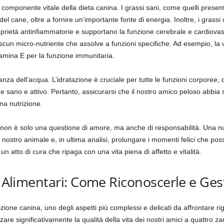
componente vitale della dieta canina. I grassi sani, come quelli presenti n
e del cane, oltre a fornire un’importante fonte di energia. Inoltre, i gras
rietà antinfiammatorie e supportano la funzione cerebrale e cardiovasc
scun micro-nutriente che assolve a funzioni specifiche. Ad esempio, la vi
itamina E per la funzione immunitaria.
za dell’acqua. L’idratazione è cruciale per tutte le funzioni corporee, d
 sano e attivo. Pertanto, assicurarsi che il nostro amico peloso abbi
na nutrizione.
ta non è solo una questione di amore, ma anche di responsabilità. Una 
el nostro animale e, in ultima analisi, prolungare i momenti felici che po
un atto di cura che ripaga con una vita piena di affetto e vitalità.
e Alimentari: Come Riconoscerle e Gest
ione canina, uno degli aspetti più complessi e delicati da affrontare rigu
zare significativamente la qualità della vita dei nostri amici a quattro