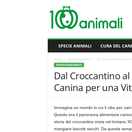
M
i
l
l
e
A
n
SPECIE ANIMALI
CURA DEL CAN
i
m
Home
Approfondimenti
Dal Croccantino al Super
a
APPROFONDIMENTI
l
Dal Croccantino al
i
Canina per una Vit
Immagina un mondo in cui il cibo per cani 
Questo era il panorama alimentare canino p
storia del croccantino inizia nel lontano X
mangiare biscotti secchi. Da questa sempli