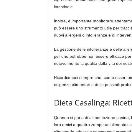
intestinale.
Inoltre, è importante monitorare attentame
può essere uno strumento utile per tracci
nuovi allergeni o intolleranze e di interv
La gestione delle intolleranze e delle all
per uno potrebbe non essere efficace per u
notevolmente la qualità della vita dei nost
Ricordiamoci sempre che, come esseri umani
esigenze alimentari e delle possibili probl
Dieta Casalinga: Ricet
Quando si parla di alimentazione canina, l
loro amici a quattro zampe un’alimentazion
eliminando additivi e conservanti presenti 