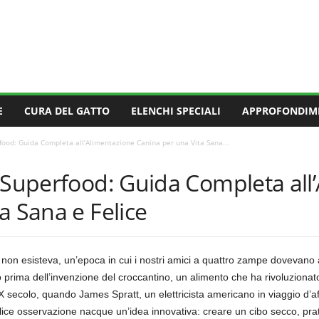
E
CURA DEL GATTO
ELENCHI SPECIALI
APPROFONDIM
food: Guida Completa all’Alimentazione Canina per una Vita Sana...
 Superfood: Guida Completa all
a Sana e Felice
non esisteva, un’epoca in cui i nostri amici a quattro zampe dovevano 
rima dell’invenzione del croccantino, un alimento che ha rivoluzionato 
IX secolo, quando James Spratt, un elettricista americano in viaggio d’af
ce osservazione nacque un’idea innovativa: creare un cibo secco, pratico