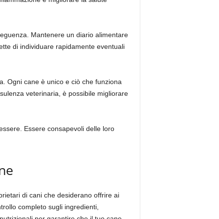
onseguenza. Mantenere un diario alimentare
ette di individuare rapidamente eventuali
ia. Ogni cane è unico e ciò che funziona
ulenza veterinaria, è possibile migliorare
essere. Essere consapevoli delle loro
ane
ietari di cani che desiderano offrire ai
rollo completo sugli ingredienti,
nutrizionali per garantire che il tuo cane