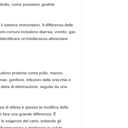
ttutto, come possiamo gestirle
il sistema immunitario. A differenza delle
ntomi comuni includono diarrea, vomito, gas
dentificare un’intolleranza alimentare
ncludono proteine come pollo, manzo,
nee, gonfiore, infezioni delle orecchie e
 dieta di eliminazione, seguita da una
nea di difesa è spesso la modifica della
ò fare una grande differenza. È
 le esigenze del cane, evitando gli
infiammazione e migliorare la salute