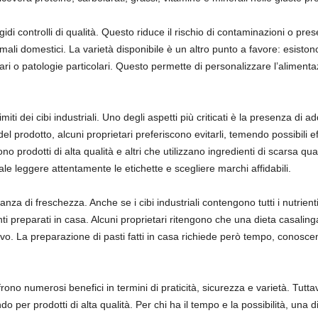
 rigidi controlli di qualità. Questo riduce il rischio di contaminazioni o pr
animali domestici. La varietà disponibile è un altro punto a favore: esiston
ntari o patologie particolari. Questo permette di personalizzare l’aliment
miti dei cibi industriali. Uno degli aspetti più criticati è la presenza di 
 prodotto, alcuni proprietari preferiscono evitarli, temendo possibili effe
stono prodotti di alta qualità e altri che utilizzano ingredienti di scarsa q
le leggere attentamente le etichette e scegliere marchi affidabili.
anza di freschezza. Anche se i cibi industriali contengono tutti i nutri
ti preparati in casa. Alcuni proprietari ritengono che una dieta casalinga
itivo. La preparazione di pasti fatti in casa richiede però tempo, conosc
offrono numerosi benefici in termini di praticità, sicurezza e varietà. Tutt
o per prodotti di alta qualità. Per chi ha il tempo e la possibilità, una