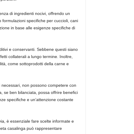
esenza di ingredienti nocivi, offrendo un
o formulazioni specifiche per cuccioli, cani
azione in base alle esigenze specifiche di
additivi e conservanti. Sebbene questi siano
tti collaterali a lungo termine. Inoltre,
ualità, come sottoprodotti della carne e
enti necessari, non possono competere con
, se ben bilanciata, possa offrire benefici
enze specifiche e un’attenzione costante
avia, è essenziale fare scelte informate e
 dieta casalinga può rappresentare