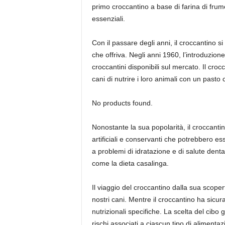
primo croccantino a base di farina di fru
essenziali.
Con il passare degli anni, il croccantino s
che offriva. Negli anni 1960, l’introduzion
croccantini disponibili sul mercato. Il cr
cani di nutrire i loro animali con un pasto
No products found.
Nonostante la sua popolarità, il croccantin
artificiali e conservanti che potrebbero es
a problemi di idratazione e di salute denta
come la dieta casalinga.
Il viaggio del croccantino dalla sua scoper
nostri cani. Mentre il croccantino ha sicu
nutrizionali specifiche. La scelta del cibo
rischi associati a ciascun tipo di alimentaz