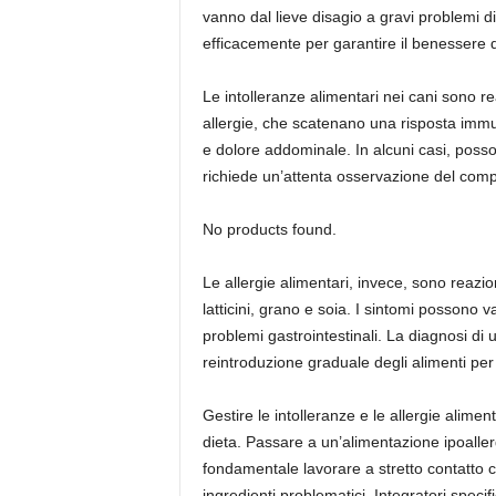
vanno dal lieve disagio a gravi problemi 
efficacemente per garantire il benessere d
Le intolleranze alimentari nei cani sono re
allergie, che scatenano una risposta immun
e dolore addominale. In alcuni casi, posso
richiede un’attenta osservazione del compo
No products found.
Le allergie alimentari, invece, sono reazi
latticini, grano e soia. I sintomi possono 
problemi gastrointestinali. La diagnosi di
reintroduzione graduale degli alimenti per 
Gestire le intolleranze e le allergie alime
dieta. Passare a un’alimentazione ipoaller
fondamentale lavorare a stretto contatto c
ingredienti problematici. Integratori speci