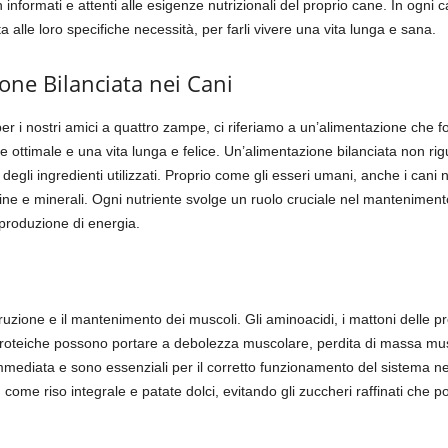
 informati e attenti alle esigenze nutrizionali del proprio cane. In ogni c
a alle loro specifiche necessità, per farli vivere una vita lunga e sana.
one Bilanciata nei Cani
 i nostri amici a quattro zampe, ci riferiamo a un’alimentazione che fornis
ttimale e una vita lunga e felice. Un’alimentazione bilanciata non rigu
egli ingredienti utilizzati. Proprio come gli esseri umani, anche i cani 
mine e minerali. Ogni nutriente svolge un ruolo cruciale nel mantenimento
a produzione di energia.
zione e il mantenimento dei muscoli. Gli aminoacidi, i mattoni delle pro
roteiche possono portare a debolezza muscolare, perdita di massa musco
immediata e sono essenziali per il corretto funzionamento del sistema ne
tà, come riso integrale e patate dolci, evitando gli zuccheri raffinati che