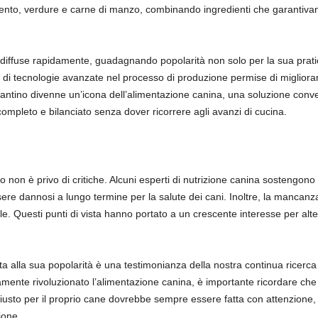
mento, verdure e carne di manzo, combinando ingredienti che garantivano
i diffuse rapidamente, guadagnando popolarità non solo per la sua pratic
e di tecnologie avanzate nel processo di produzione permise di migliorare
occantino divenne un’icona dell’alimentazione canina, una soluzione conv
 completo e bilanciato senza dover ricorrere agli avanzi di cucina.
o non è privo di critiche. Alcuni esperti di nutrizione canina sostengono
sere dannosi a lungo termine per la salute dei cani. Inoltre, la mancanza
le. Questi punti di vista hanno portato a un crescente interesse per alte
ta alla sua popolarità è una testimonianza della nostra continua ricerca
ramente rivoluzionato l’alimentazione canina, è importante ricordare ch
 giusto per il proprio cane dovrebbe sempre essere fatta con attenzione, 
ione.