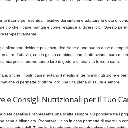
nte il cane per eventuali recidive dei sintomi e adattare la dieta di c
are ciò che il cane mangia e come reagisce ai diversi cibi. Questo perm
enire tempestivamente.
ergie alimentari richiede pazienza, dedizione e una buona dose di empat
n altro. Tuttavia, con la giusta combinazione di attenzione, cura e cons
ri amici pelosi, permettendo loro di godere di una vita felice e sana.
, anche i nostri cani meritano il meglio in termini di nutrizione e ben
ematiche ci permette di offrire loro una vita piena di salute e amore.
te e Consigli Nutrizionali per il Tuo C
a dieta casalinga rappresenta una scelta sempre più popolare tra i propr
e sana e bilanciata. Preparare il cibo in casa permette di avere un cont
nei cibi industriali. Tuttavia, è fondamentale seguire alcune linee guida 