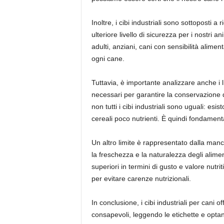
Inoltre, i cibi industriali sono sottoposti a
ulteriore livello di sicurezza per i nostri 
adulti, anziani, cani con sensibilità alime
ogni cane.
Tuttavia, è importante analizzare anche i li
necessari per garantire la conservazione del
non tutti i cibi industriali sono uguali: esi
cereali poco nutrienti. È quindi fondamenta
Un altro limite è rappresentato dalla manc
la freschezza e la naturalezza degli alimen
superiori in termini di gusto e valore nutr
per evitare carenze nutrizionali.
In conclusione, i cibi industriali per cani 
consapevoli, leggendo le etichette e optand