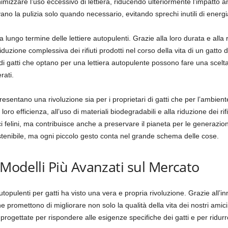
mizzare l’uso eccessivo di lettiera, riducendo ulteriormente l’impatto amb
vano la pulizia solo quando necessario, evitando sprechi inutili di energi
lungo termine delle lettiere autopulenti. Grazie alla loro durata e alla 
duzione complessiva dei rifiuti prodotti nel corso della vita di un gatto
ri di gatti che optano per una lettiera autopulente possono fare una scelta
rati.
presentano una rivoluzione sia per i proprietari di gatti che per l’ambie
la loro efficienza, all’uso di materiali biodegradabili e alla riduzione dei 
ici felini, ma contribuisce anche a preservare il pianeta per le generazio
stenibile, ma ogni piccolo gesto conta nel grande schema delle cose.
 Modelli Più Avanzati sul Mercato
e autopulenti per gatti ha visto una vera e propria rivoluzione. Grazie al
promettono di migliorare non solo la qualità della vita dei nostri amici 
progettate per rispondere alle esigenze specifiche dei gatti e per ridur