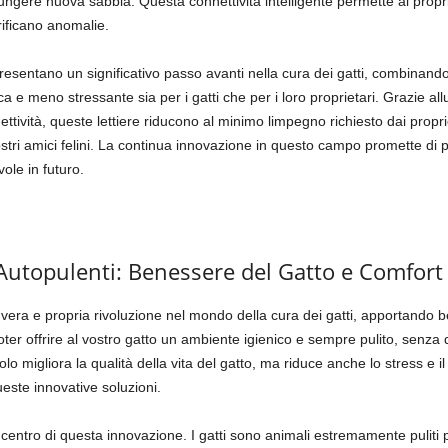
ngere nuova sabbia. Questa connettività intelligente permette ai propriet
rificano anomalie.
ppresentano un significativo passo avanti nella cura dei gatti, combinan
ca e meno stressante sia per i gatti che per i loro proprietari. Grazie all
nettività, queste lettiere riducono al minimo limpegno richiesto dai pro
ostri amici felini. La continua innovazione in questo campo promette di p
ole in futuro.
 Autopulenti: Benessere del Gatto e Comfort 
era e propria rivoluzione nel mondo della cura dei gatti, apportando benef
poter offrire al vostro gatto un ambiente igienico e sempre pulito, sen
o migliora la qualità della vita del gatto, ma riduce anche lo stress e i
este innovative soluzioni.
 centro di questa innovazione. I gatti sono animali estremamente puliti 