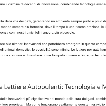
tano il culmine di decenni di innovazione, combinando tecnologia avan
ità della vita dei gatti, garantendo un ambiente sempre pulito e privo di
 un mondo sempre più frenetico, dove il tempo è una risorsa preziosa, le 
enza con i nostri amici felini ancora più piacevole.
re alle ulteriori innovazioni che potrebbero emergere in questo campo
 animali domestici, le possibilità sono infinite. Le lettiere per gatti h
voluzione continua a dimostrare come l’empatia umana e l’ingegno tecno
 Lettiere Autopulenti: Tecnologia e
delle innovazioni più significative nel mondo della cura dei gatti, comb
 e dei loro proprietari. Ma come funzionano esattamente queste meravigli