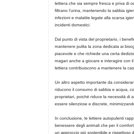
lettiera che sia sempre fresca e priva di o
filtrano l’urina, mantenendo la sabbia igie
infezioni e malattie legate alla scarsa igie
incidenti domestici.
Dal punto di vista del proprietario, i benef
mantenere pulita la zona dedicata ai biso
piacevole e che richiede una certa dedizio
magari anche a giocare e interagire con il p
lettiera contribuiscono a mantenere la casa
Un altro aspetto importante da considerare è
riducono il consumo di sabbia e acqua, co
proprietari, poiché riduce la necessità di 
essere silenziose e discrete, minimizzando i
In conclusione, le lettiere autopulenti rap
benessere degli animali che per il comfort 
un approccio più sostenibile e rispettoso 