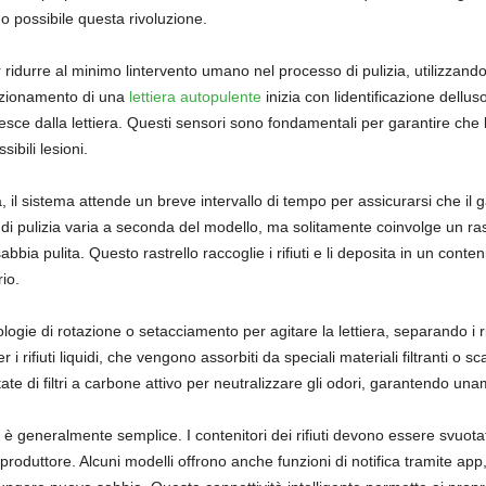
 possibile questa rivoluzione.
 ridurre al minimo lintervento umano nel processo di pulizia, utilizzando
funzionamento di una
lettiera autopulente
inizia con lidentificazione dellu
 esce dalla lettiera. Questi sensori sono fondamentali per garantire che 
ibili lesioni.
ra, il sistema attende un breve intervallo di tempo per assicurarsi che il
o di pulizia varia a seconda del modello, ma solitamente coinvolge un ra
a sabbia pulita. Questo rastrello raccoglie i rifiuti e li deposita in un cont
io.
logie di rotazione o setacciamento per agitare la lettiera, separando i rif
 rifiuti liquidi, che vengono assorbiti da speciali materiali filtranti o 
te di filtri a carbone attivo per neutralizzare gli odori, garantendo una
 è generalmente semplice. I contenitori dei rifiuti devono essere svuotat
 produttore. Alcuni modelli offrono anche funzioni di notifica tramite app