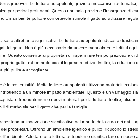
dori sgradevoli. Le lettiere autopulenti, grazie a meccanismi automatici, 
nica per periodi prolungati. Questo non solo previene l’insorgenza di catt
ne. Un ambiente pulito e confortevole stimola il gatto ad utilizzare regol
ici sono altrettanto significativi. Le lettiere autopulenti riducono drasti
gni del gatto. Non è più necessario rimuovere manualmente i rifiuti ogn
ne. Questo consente ai proprietari di risparmiare tempo prezioso e di d
roprio gatto, rafforzando così il legame affettivo. Inoltre, la riduzione 
 più pulita e accogliente.
 la sostenibilità. Molte lettiere autopulenti utilizzano materiali ecologic
ntribuendo a un minore impatto ambientale. Questo è un vantaggio sia p
acquistare frequentemente nuovi materiali per la lettiera. Inoltre, alcune
l disturbo sia per il gatto che per la famiglia.
presentano un’innovazione significativa nel mondo della cura dei gatti, a
dei proprietari. Offrono un ambiente igienico e pulito, riducono lo stres
dell’ambiente. Adottare una lettiera autopulente significa fare un passo