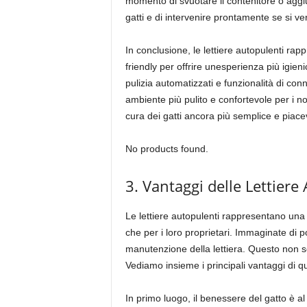
momento di svuotare il contenitore o aggiu
gatti e di intervenire prontamente se si ve
In conclusione, le lettiere autopulenti ra
friendly per offrire unesperienza più igieni
pulizia automatizzati e funzionalità di con
ambiente più pulito e confortevole per i n
cura dei gatti ancora più semplice e piacev
No products found.
3. Vantaggi delle Lettiere
Le lettiere autopulenti rappresentano una v
che per i loro proprietari. Immaginate di 
manutenzione della lettiera. Questo non sol
Vediamo insieme i principali vantaggi di qu
In primo luogo, il benessere del gatto è al