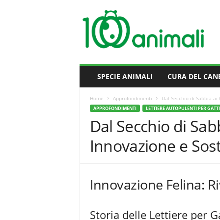
M
i
l
l
e
A
n
SPECIE ANIMALI
CURA DEL CAN
i
m
Home
Approfondimenti
Dal Secchio di Sabbia ai R
a
APPROFONDIMENTI
LETTIERE AUTOPULENTI PER GATTI
l
Dal Secchio di Sabb
i
Innovazione e Sost
Innovazione Felina: Ri
Storia delle Lettiere per G