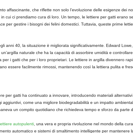
conto affascinante, che riflette non solo l’evoluzione delle esigenze dei no
n cui ci prendiamo cura di loro. Un tempo, le lettiere per gatti erano se
 per gestire i bisogni dei felini domestici. Tuttavia, queste prime lettie
gli anni 40, la situazione è migliorata significativamente. Edward Lowe, c
 un’argilla naturale che ha la capacità di assorbire umidità e controlla
ia per i gatti che per i loro proprietari. Le lettiere in argilla divennero r
ano essere facilmente rimossi, mantenendo così la lettiera pulita e fres
ere per gatti ha continuato a innovare, introducendo materiali alternativi co
ggi aggiuntivi, come una migliore biodegradabilità e un impatto ambiental
imaneva un compito quotidiano che richiedeva tempo e sforzo da parte dei
lettiere autopulenti
, una vera e propria rivoluzione nel mondo della cura d
amento automatico e sistemi di smaltimento intelligente per mantenere la