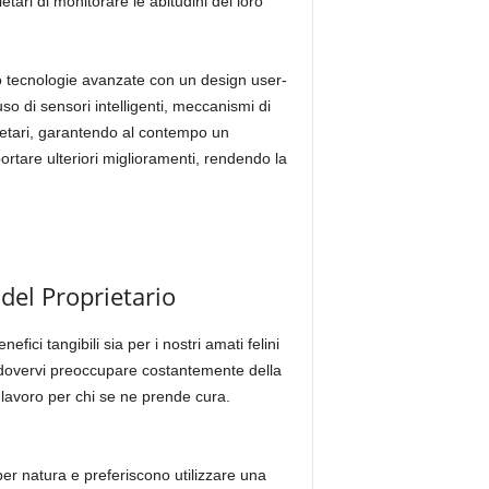
ari di monitorare le abitudini dei loro
do tecnologie avanzate con un design user-
uso di sensori intelligenti, meccanismi di
prietari, garantendo al contempo un
ortare ulteriori miglioramenti, rendendo la
del Proprietario
ici tangibili sia per i nostri amati felini
za dovervi preoccupare costantemente della
l lavoro per chi se ne prende cura.
per natura e preferiscono utilizzare una