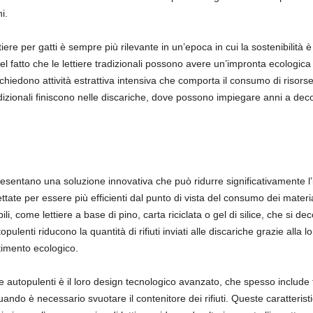
i.
ttiere per gatti è sempre più rilevante in un’epoca in cui la sostenibilità 
el fatto che le lettiere tradizionali possono avere un’impronta ecologica 
 richiedono attività estrattiva intensiva che comporta il consumo di risorse
 tradizionali finiscono nelle discariche, dove possono impiegare anni a d
ppresentano una soluzione innovativa che può ridurre significativamente l
tate per essere più efficienti dal punto di vista del consumo dei materiali
abili, come lettiere a base di pino, carta riciclata o gel di silice, che s
 autopulenti riducono la quantità di rifiuti inviati alle discariche grazie al
maltimento ecologico.
re autopulenti è il loro design tecnologico avanzato, che spesso include 
ando è necessario svuotare il contenitore dei rifiuti. Queste caratteristi