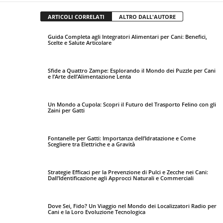
ARTICOLI CORRELATI
ALTRO DALL'AUTORE
Guida Completa agli Integratori Alimentari per Cani: Benefici,
Scelte e Salute Articolare
Sfide a Quattro Zampe: Esplorando il Mondo dei Puzzle per Cani
e l’Arte dell’Alimentazione Lenta
Un Mondo a Cupola: Scopri il Futuro del Trasporto Felino con gli
Zaini per Gatti
Fontanelle per Gatti: Importanza dell’Idratazione e Come
Scegliere tra Elettriche e a Gravità
Strategie Efficaci per la Prevenzione di Pulci e Zecche nei Cani:
Dall’Identificazione agli Approcci Naturali e Commerciali
Dove Sei, Fido? Un Viaggio nel Mondo dei Localizzatori Radio per
Cani e la Loro Evoluzione Tecnologica