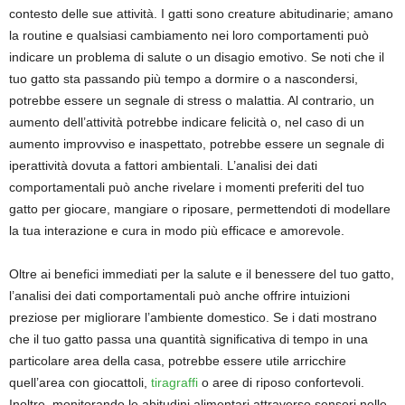
contesto delle sue attività. I gatti sono creature abitudinarie; amano
la routine e qualsiasi cambiamento nei loro comportamenti può
indicare un problema di salute o un disagio emotivo. Se noti che il
tuo gatto sta passando più tempo a dormire o a nascondersi,
potrebbe essere un segnale di stress o malattia. Al contrario, un
aumento dell’attività potrebbe indicare felicità o, nel caso di un
aumento improvviso e inaspettato, potrebbe essere un segnale di
iperattività dovuta a fattori ambientali. L’analisi dei dati
comportamentali può anche rivelare i momenti preferiti del tuo
gatto per giocare, mangiare o riposare, permettendoti di modellare
la tua interazione e cura in modo più efficace e amorevole.
Oltre ai benefici immediati per la salute e il benessere del tuo gatto,
l’analisi dei dati comportamentali può anche offrire intuizioni
preziose per migliorare l’ambiente domestico. Se i dati mostrano
che il tuo gatto passa una quantità significativa di tempo in una
particolare area della casa, potrebbe essere utile arricchire
quell’area con giocattoli,
tiragraffi
o aree di riposo confortevoli.
Inoltre, monitorando le abitudini alimentari attraverso sensori nelle