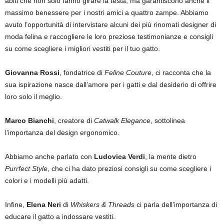
abiti che non solo fanno girare la testa, ma garantiscono anche il
massimo benessere per i nostri amici a quattro zampe. Abbiamo
avuto l’opportunità di intervistare alcuni dei più rinomati designer di
moda felina e raccogliere le loro preziose testimonianze e consigli
su come scegliere i migliori vestiti per il tuo gatto.
Giovanna Rossi
, fondatrice di
Feline Couture
, ci racconta che la
sua ispirazione nasce dall’amore per i gatti e dal desiderio di offrire
loro solo il meglio.
Marco Bianchi
, creatore di
Catwalk Elegance
, sottolinea
l’importanza del design ergonomico.
Abbiamo anche parlato con
Ludovica Verdi
, la mente dietro
Purrfect Style
, che ci ha dato preziosi consigli su come scegliere i
colori e i modelli più adatti.
Infine,
Elena Neri
di
Whiskers & Threads
ci parla dell’importanza di
educare il gatto a indossare vestiti.