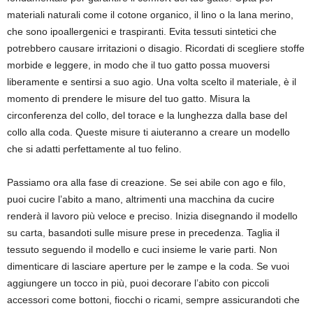
materiali naturali come il cotone organico, il lino o la lana merino,
che sono ipoallergenici e traspiranti. Evita tessuti sintetici che
potrebbero causare irritazioni o disagio. Ricordati di scegliere stoffe
morbide e leggere, in modo che il tuo gatto possa muoversi
liberamente e sentirsi a suo agio. Una volta scelto il materiale, è il
momento di prendere le misure del tuo gatto. Misura la
circonferenza del collo, del torace e la lunghezza dalla base del
collo alla coda. Queste misure ti aiuteranno a creare un modello
che si adatti perfettamente al tuo felino.
Passiamo ora alla fase di creazione. Se sei abile con ago e filo,
puoi cucire l’abito a mano, altrimenti una macchina da cucire
renderà il lavoro più veloce e preciso. Inizia disegnando il modello
su carta, basandoti sulle misure prese in precedenza. Taglia il
tessuto seguendo il modello e cuci insieme le varie parti. Non
dimenticare di lasciare aperture per le zampe e la coda. Se vuoi
aggiungere un tocco in più, puoi decorare l’abito con piccoli
accessori come bottoni, fiocchi o ricami, sempre assicurandoti che