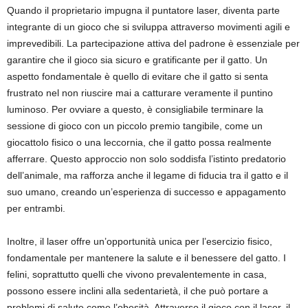
Quando il proprietario impugna il puntatore laser, diventa parte
integrante di un gioco che si sviluppa attraverso movimenti agili e
imprevedibili. La partecipazione attiva del padrone è essenziale per
garantire che il gioco sia sicuro e gratificante per il gatto. Un
aspetto fondamentale è quello di evitare che il gatto si senta
frustrato nel non riuscire mai a catturare veramente il puntino
luminoso. Per ovviare a questo, è consigliabile terminare la
sessione di gioco con un piccolo premio tangibile, come un
giocattolo fisico o una leccornia, che il gatto possa realmente
afferrare. Questo approccio non solo soddisfa l’istinto predatorio
dell’animale, ma rafforza anche il legame di fiducia tra il gatto e il
suo umano, creando un’esperienza di successo e appagamento
per entrambi.
Inoltre, il laser offre un’opportunità unica per l’esercizio fisico,
fondamentale per mantenere la salute e il benessere del gatto. I
felini, soprattutto quelli che vivono prevalentemente in casa,
possono essere inclini alla sedentarietà, il che può portare a
problemi di salute come l’obesità. Attraverso il gioco con il laser, il