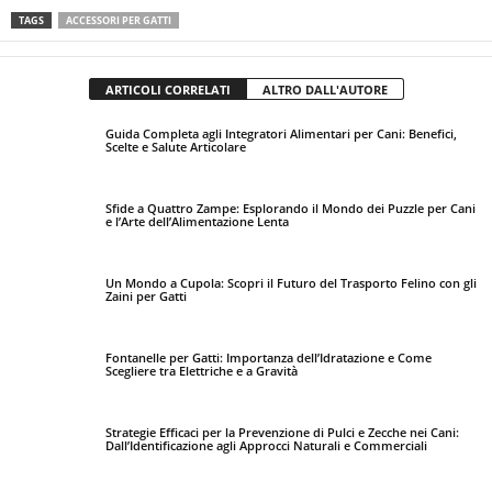
TAGS
ACCESSORI PER GATTI
ARTICOLI CORRELATI
ALTRO DALL'AUTORE
Guida Completa agli Integratori Alimentari per Cani: Benefici,
Scelte e Salute Articolare
Sfide a Quattro Zampe: Esplorando il Mondo dei Puzzle per Cani
e l’Arte dell’Alimentazione Lenta
Un Mondo a Cupola: Scopri il Futuro del Trasporto Felino con gli
Zaini per Gatti
Fontanelle per Gatti: Importanza dell’Idratazione e Come
Scegliere tra Elettriche e a Gravità
Strategie Efficaci per la Prevenzione di Pulci e Zecche nei Cani:
Dall’Identificazione agli Approcci Naturali e Commerciali