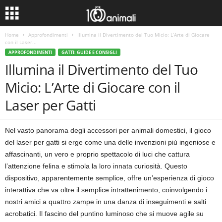
Home
Approfondimenti
Illumina il Divertimento del Tuo Micio: L’Arte di Giocare
con il Laser...
APPROFONDIMENTI
GATTI: GUIDE E CONSIGLI
Illumina il Divertimento del Tuo
Micio: L’Arte di Giocare con il
Laser per Gatti
Nel vasto panorama degli accessori per animali domestici, il gioco
del laser per gatti si erge come una delle invenzioni più ingeniose e
affascinanti, un vero e proprio spettacolo di luci che cattura
l’attenzione felina e stimola la loro innata curiosità. Questo
dispositivo, apparentemente semplice, offre un’esperienza di gioco
interattiva che va oltre il semplice intrattenimento, coinvolgendo i
nostri amici a quattro zampe in una danza di inseguimenti e salti
acrobatici. Il fascino del puntino luminoso che si muove agile su