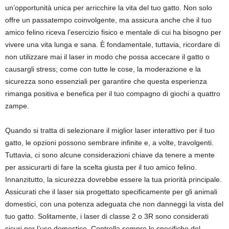
un’opportunità unica per arricchire la vita del tuo gatto. Non solo
offre un passatempo coinvolgente, ma assicura anche che il tuo
amico felino riceva l’esercizio fisico e mentale di cui ha bisogno per
vivere una vita lunga e sana. È fondamentale, tuttavia, ricordare di
non utilizzare mai il laser in modo che possa accecare il gatto o
causargli stress; come con tutte le cose, la moderazione e la
sicurezza sono essenziali per garantire che questa esperienza
rimanga positiva e benefica per il tuo compagno di giochi a quattro
zampe.
Quando si tratta di selezionare il miglior laser interattivo per il tuo
gatto, le opzioni possono sembrare infinite e, a volte, travolgenti.
Tuttavia, ci sono alcune considerazioni chiave da tenere a mente
per assicurarti di fare la scelta giusta per il tuo amico felino.
Innanzitutto, la sicurezza dovrebbe essere la tua priorità principale.
Assicurati che il laser sia progettato specificamente per gli animali
domestici, con una potenza adeguata che non danneggi la vista del
tuo gatto. Solitamente, i laser di classe 2 o 3R sono considerati
sicuri per l’uso domestico. Controlla sempre le specifiche del