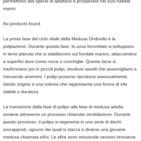
permettono alla specie di adattarsi e prosperare nei suoi habitat
marini.
No products found.
La prima fase del ciclo vitale della Medusa Ombrello è la
polipazione
. Durante questa fase, le uova fecondate si sviluppano
in larve planula che si stabiliscono sul fondale marino, attaccandosi
a superfici dure come rocce o conchiglie. Queste larve si
trasformano poi in piccoli polipi, strutture sessili che assomigliano a
minuscole anemoni. I polipi possono riprodursi asessualmente,
dando origine a una colonia che rappresenta una forma di vita
stabile e duratura.
La transizione dalla fase di polipo alla fase di medusa adulta
avviene attraverso un processo chiamato
strobilazione
. Durante
questo processo, il polipo si segmenta in una serie di dischi
sovrapposti, ognuno dei quali si stacca e diviene una giovane
medusa chiamata
efira
. Le efire sono minuscole versioni immature