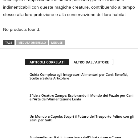
indimenticabili con queste magiche creature, contribuendo al tempo
stesso alla loro protezione e alla conservazione del loro habitat.
No products found.
TAGS
MEDUSA OMBRELLO
MEDUSE
ARTICOLI CORRELATI
ALTRO DALL'AUTORE
Guida Completa agli Integratori Alimentari per Cani: Benefici,
Scelte e Salute Articolare
Sfide a Quattro Zampe: Esplorando il Mondo dei Puzzle per Cani
e l’Arte dell’Alimentazione Lenta
Un Mondo a Cupola: Scopri il Futuro del Trasporto Felino con gli
Zaini per Gatti
Fontanelle per Gatti: Importanza dell’Idratazione e Come