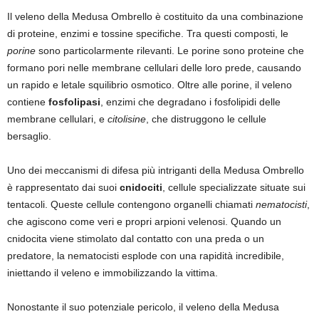
Il veleno della Medusa Ombrello è costituito da una combinazione
di proteine, enzimi e tossine specifiche. Tra questi composti, le
porine
sono particolarmente rilevanti. Le porine sono proteine che
formano pori nelle membrane cellulari delle loro prede, causando
un rapido e letale squilibrio osmotico. Oltre alle porine, il veleno
contiene
fosfolipasi
, enzimi che degradano i fosfolipidi delle
membrane cellulari, e
citolisine
, che distruggono le cellule
bersaglio.
Uno dei meccanismi di difesa più intriganti della Medusa Ombrello
è rappresentato dai suoi
cnidociti
, cellule specializzate situate sui
tentacoli. Queste cellule contengono organelli chiamati
nematocisti
,
che agiscono come veri e propri arpioni velenosi. Quando un
cnidocita viene stimolato dal contatto con una preda o un
predatore, la nematocisti esplode con una rapidità incredibile,
iniettando il veleno e immobilizzando la vittima.
Nonostante il suo potenziale pericolo, il veleno della Medusa