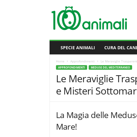
M
i
l
l
e
A
n
SPECIE ANIMALI
CURA DEL CAN
i
m
Home
Approfondimenti
Le Meraviglie Trasparent
a
APPROFONDIMENTI
MEDUSE DEL MEDITERRANEO
l
Le Meraviglie Tras
i
e Misteri Sottomar
La Magia delle Meduse
Mare!