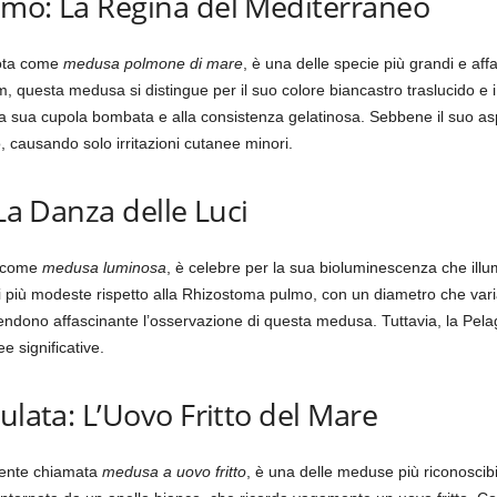
lmo: La Regina del Mediterraneo
ota come
medusa polmone di mare
, è una delle specie più grandi e aff
 questa medusa si distingue per il suo colore biancastro traslucido e i
lla sua cupola bombata e alla consistenza gelatinosa. Sebbene il suo as
 causando solo irritazioni cutanee minori.
 La Danza delle Luci
a come
medusa luminosa
, è celebre per la sua bioluminescenza che ill
i più modeste rispetto alla Rhizostoma pulmo, con un diametro che varia 
i rendono affascinante l’osservazione di questa medusa. Tuttavia, la Pela
 significative.
ulata: L’Uovo Fritto del Mare
mente chiamata
medusa a uovo fritto
, è una delle meduse più riconoscib