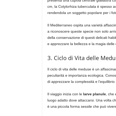
presenta una cupola centrale giallastra c
cm, la Cotylorhiza tuberculata è spesso av
rendendola un soggetto popolare per i fot
Il Mediterraneo ospita una varietà affasci
a riconoscere queste specie non solo arri
della conservazione di questi delicati hab
e apprezzare la bellezza e la magia delle
3. Ciclo di Vita delle Med
Il ciclo di vita delle meduse è un affascina
peculiarità e importanza ecologica. Conos
di apprezzare la complessità e l’equilibrio 
Il viaggio inizia con le
larve planule
, che 
luogo adatto dove attaccarsi. Una volta c
è una piccola forma sessile che può vivere