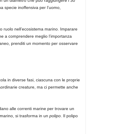
on un diametro che può raggiungere i 30
na specie inoffensiva per l’uomo,
rio ruolo nell’ecosistema marino. Imparare
nche a comprendere meglio l’importanza
erraneo, prenditi un momento per osservare
cola in diverse fasi, ciascuna con le proprie
aordinarie creature, ma ci permette anche
dano alle correnti marine per trovare un
marino, si trasforma in un
polipo
. Il polipo