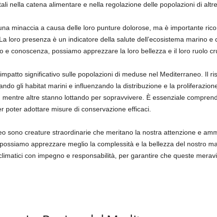
ali nella catena alimentare e nella regolazione delle popolazioni di altr
a minaccia a causa delle loro punture dolorose, ma è importante rico
 La loro presenza è un indicatore della salute dell’ecosistema marino e 
o e conoscenza, possiamo apprezzare la loro bellezza e il loro ruolo cr
mpatto significativo sulle popolazioni di meduse nel Mediterraneo. Il ri
ando gli habitat marini e influenzando la distribuzione e la proliferazi
e, mentre altre stanno lottando per sopravvivere. È essenziale compre
r poter adottare misure di conservazione efficaci.
o sono creature straordinarie che meritano la nostra attenzione e ammi
, possiamo apprezzare meglio la complessità e la bellezza del nostro m
climatici con impegno e responsabilità, per garantire che queste meravi