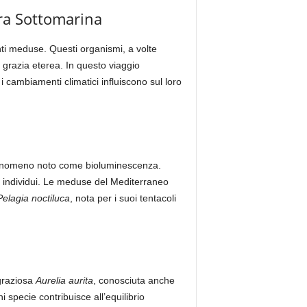
ra Sottomarina
nti meduse. Questi organismi, a volte
 grazia eterea. In questo viaggio
 cambiamenti climatici influiscono sul loro
n fenomeno noto come bioluminescenza.
ra individui. Le meduse del Mediterraneo
Pelagia noctiluca
, nota per i suoi tentacoli
graziosa
Aurelia aurita
, conosciuta anche
specie contribuisce all’equilibrio