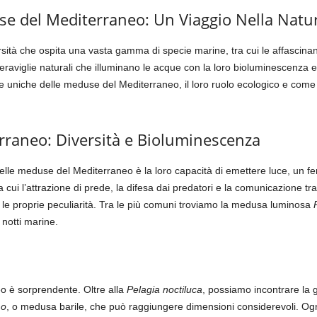
use del Mediterraneo: Un Viaggio Nella Natu
rsità che ospita una vasta gamma di specie marine, tra cui le affascina
meraviglie naturali che illuminano le acque con la loro bioluminescenza e
e uniche delle meduse del Mediterraneo, il loro ruolo ecologico e come i
rraneo: Diversità e Bioluminescenza
i delle meduse del Mediterraneo è la loro capacità di emettere luce, u
a cui l’attrazione di prede, la difesa dai predatori e la comunicazione t
le proprie peculiarità. Tra le più comuni troviamo la medusa luminosa
 notti marine.
o è sorprendente. Oltre alla
Pelagia noctiluca
, possiamo incontrare la 
mo
, o medusa barile, che può raggiungere dimensioni considerevoli. Ogni 