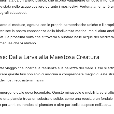
ontornata da un anello bianco, che ricorda vagamente un uovo fritto. C
vistata nelle acque costiere durante i mesi estivi. Fortunatamente, è u
ografi subacquei.
nante di meduse, ognuna con le proprie caratteristiche uniche e il prop
cchisce la nostra conoscenza della biodiversità marina, ma ci aiuta a
itat. La prossima volta che ti troverai a nuotare nelle acque del Medit
 meduse che vi abitano.
use: Dalla Larva alla Maestosa Creatura
nte viaggio che incarna la resilienza e la bellezza del mare. Esso si arti
cere queste fasi non solo ci avvicina a comprendere meglio queste str
dei nostri ecosistemi marini.
emergono dalle uova fecondate. Queste minuscole e mobili larve si affi
he una planula trova un substrato solido, come una roccia o un fondale 
 per anni, nutrendosi di plancton e altre particelle sospese nell’acqua.