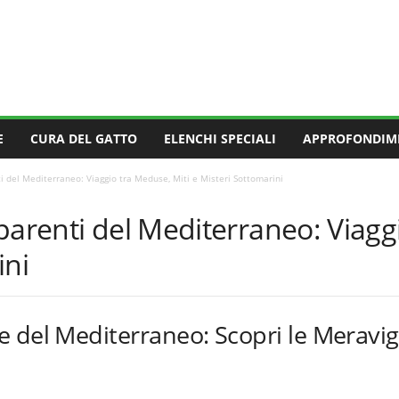
E
CURA DEL GATTO
ELENCHI SPECIALI
APPROFONDIM
i del Mediterraneo: Viaggio tra Meduse, Miti e Misteri Sottomarini
parenti del Mediterraneo: Viagg
ini
 del Mediterraneo: Scopri le Meravig