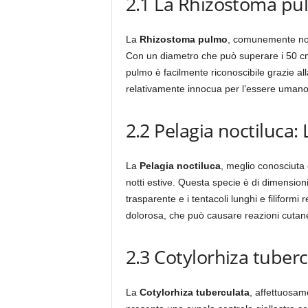
2.1 La Rhizostoma pu
La
Rhizostoma pulmo
, comunemente n
Con un diametro che può superare i 50 cm,
pulmo è facilmente riconoscibile grazie a
relativamente innocua per l’essere umano,
2.2 Pelagia noctiluca:
La
Pelagia noctiluca
, meglio conosciut
notti estive. Questa specie è di dimension
trasparente e i tentacoli lunghi e filiform
dolorosa, che può causare reazioni cutanee
2.3 Cotylorhiza tuberc
La
Cotylorhiza tuberculata
, affettuosa