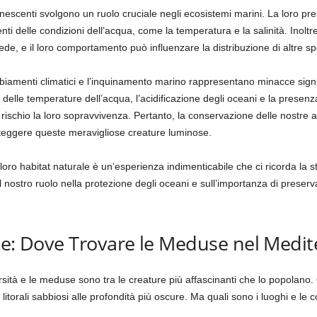
inescenti svolgono un ruolo cruciale negli ecosistemi marini. La loro pr
i delle condizioni dell’acqua, come la temperatura e la salinità. Inoltr
ede, e il loro comportamento può influenzare la distribuzione di altre s
mbiamenti climatici e l’inquinamento marino rappresentano minacce signi
delle temperature dell’acqua, l’acidificazione degli oceani e la presenz
rischio la loro sopravvivenza. Pertanto, la conservazione delle nostre 
oteggere queste meravigliose creature luminose.
ro habitat naturale è un’esperienza indimenticabile che ci ricorda la st
sul nostro ruolo nella protezione degli oceani e sull’importanza di preserv
ne: Dove Trovare le Meduse nel Medi
rsità e le meduse sono tra le creature più affascinanti che lo popolano
i litorali sabbiosi alle profondità più oscure. Ma quali sono i luoghi e le 