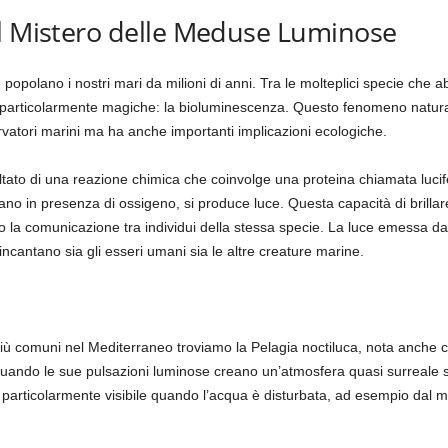
Il Mistero delle Meduse Luminose
opolano i nostri mari da milioni di anni. Tra le molteplici specie che 
e particolarmente magiche: la bioluminescenza. Questo fenomeno natural
rvatori marini ma ha anche importanti implicazioni ecologiche.
ltato di una reazione chimica che coinvolge una proteina chiamata lucif
in presenza di ossigeno, si produce luce. Questa capacità di brillare p
e, o la comunicazione tra individui della stessa specie. La luce emessa d
incantano sia gli esseri umani sia le altre creature marine.
più comuni nel Mediterraneo troviamo la Pelagia noctiluca, nota anch
 quando le sue pulsazioni luminose creano un’atmosfera quasi surreale s
 particolarmente visibile quando l’acqua è disturbata, ad esempio dal 