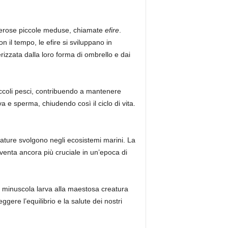
umerose piccole meduse, chiamate
efire
.
 il tempo, le efire si sviluppano in
erizzata dalla loro forma di ombrello e dai
ccoli pesci, contribuendo a mantenere
a e sperma, chiudendo così il ciclo di vita.
eature svolgono negli ecosistemi marini. La
venta ancora più cruciale in un’epoca di
lla minuscola larva alla maestosa creatura
ggere l’equilibrio e la salute dei nostri