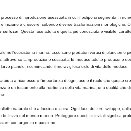
n processo di riproduzione asessuata in cui il polipo si segmenta in n
 e iniziano a crescere, subendo diverse trasformazioni morfologiche. Con
 scifozoi
. Questa fase adulta è quella più conosciuta e visibile, caratt
le nell’ecosistema marino. Esse sono predatori voraci di plancton e pi
tre, attraverso la riproduzione sessuata, le meduse adulte producono uov
rve planule, ricominciando il meraviglioso ciclo di vita delle meduse.
ci aiuta a riconoscere l’importanza di ogni fase e il ruolo che queste cr
za è un testamento alla resilienza della vita marina, una qualità che di
he.
 balletto naturale che affascina e ispira. Ogni fase del loro sviluppo, da
e bellezza del mondo marino. Proteggere questi cicli vitali significa prote
ciare con urgenza e passione.