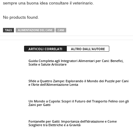
sempre una buona idea consultare il veterinario.
No products found.
TAGS
ALIMENTAZIONE DEL CANE
CANI
ARTICOLI CORRELATI
ALTRO DALL'AUTORE
Guida Completa agli Integratori Alimentari per Cani: Benefici,
Scelte e Salute Articolare
Sfide a Quattro Zampe: Esplorando il Mondo dei Puzzle per Cani
e l’Arte dell’Alimentazione Lenta
Un Mondo a Cupola: Scopri il Futuro del Trasporto Felino con gli
Zaini per Gatti
Fontanelle per Gatti: Importanza dell’Idratazione e Come
Scegliere tra Elettriche e a Gravità