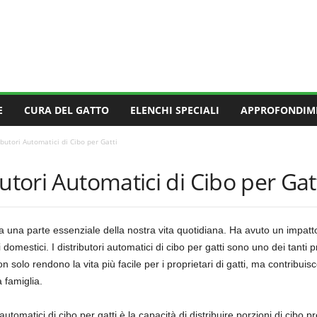
E
CURA DEL GATTO
ELENCHI SPECIALI
APPROFONDIM
ibutori Automatici di Cibo per Gatti
utori Automatici di Cibo per Gat
 una parte essenziale della nostra vita quotidiana. Ha avuto un impatto s
li domestici. I distributori automatici di cibo per gatti sono uno dei tant
on solo rendono la vita più facile per i proprietari di gatti, ma contribui
 famiglia.
 automatici di cibo per gatti è la capacità di distribuire porzioni di cib