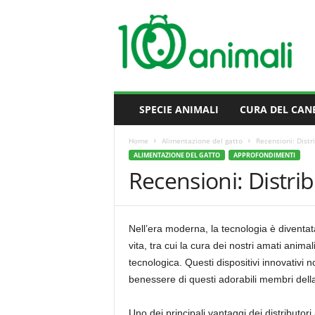
M
i
l
l
e
A
n
SPECIE ANIMALI
CURA DEL CAN
i
m
Home
Alimentazione del gatto
Recensioni: Distr
a
ALIMENTAZIONE DEL GATTO
APPROFONDIMENTI
l
Recensioni: Distrib
i
Nell’era moderna, la tecnologia è diventata
vita, tra cui la cura dei nostri amati anima
tecnologica. Questi dispositivi innovativi n
benessere di questi adorabili membri della
Uno dei principali vantaggi dei distributori