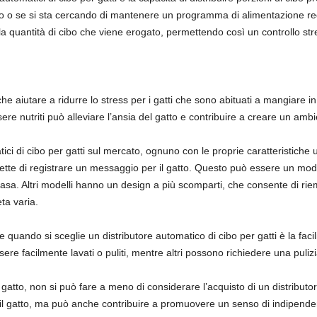
peso o se si sta cercando di mantenere un programma di alimentazione 
e la quantità di cibo che viene erogato, permettendo così un controllo stre
he aiutare a ridurre lo stress per i gatti che sono abituati a mangiare 
ere nutriti può alleviare l’ansia del gatto e contribuire a creare un ambi
atici di cibo per gatti sul mercato, ognuno con le proprie caratteristiche 
tte di registrare un messaggio per il gatto. Questo può essere un modo 
sa. Altri modelli hanno un design a più scomparti, che consente di riempir
ta varia.
quando si sceglie un distributore automatico di cibo per gatti è la facilit
re facilmente lavati o puliti, mentre altri possono richiedere una puliz
gatto, non si può fare a meno di considerare l’acquisto di un distributo
 il gatto, ma può anche contribuire a promuovere un senso di indipenden