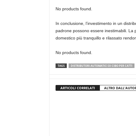
No products found.
In conclusione, l’investimento in un distri
padrone possono essere inestimabili. La po
domestico più tranquillo e rilassato rendon
No products found.
TAGS
DISTRIBUTORI AUTOMATICI DI CIBO PER CATTI
ARTICOLI CORRELATI
ALTRO DALL'AUTO