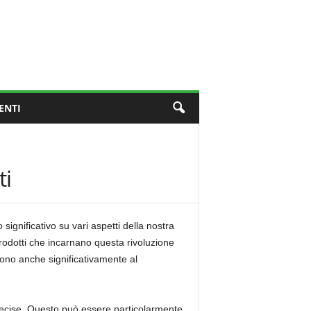
ENTI
ti
ignificativo su vari aspetti della nostra
i prodotti che incarnano questa rivoluzione
scono anche significativamente al
o precise. Questo può essere particolarmente