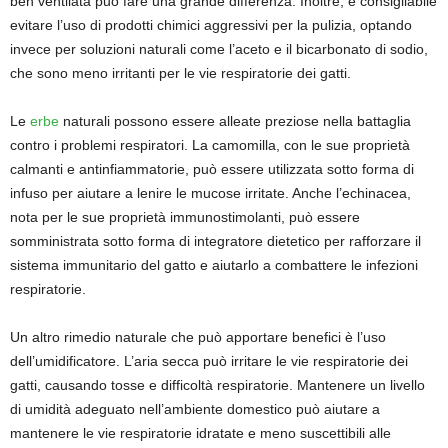
ben ventilata può fare una grande differenza. Inoltre, è consigliabile
evitare l’uso di prodotti chimici aggressivi per la pulizia, optando
invece per soluzioni naturali come l’aceto e il bicarbonato di sodio,
che sono meno irritanti per le vie respiratorie dei gatti.
Le
erbe
naturali possono essere alleate preziose nella battaglia
contro i problemi respiratori. La camomilla, con le sue proprietà
calmanti e antinfiammatorie, può essere utilizzata sotto forma di
infuso per aiutare a lenire le mucose irritate. Anche l’echinacea,
nota per le sue proprietà immunostimolanti, può essere
somministrata sotto forma di integratore dietetico per rafforzare il
sistema immunitario del gatto e aiutarlo a combattere le infezioni
respiratorie.
Un altro rimedio naturale che può apportare benefici è l’uso
dell’umidificatore. L’aria secca può irritare le vie respiratorie dei
gatti, causando tosse e difficoltà respiratorie. Mantenere un livello
di umidità adeguato nell’ambiente domestico può aiutare a
mantenere le vie respiratorie idratate e meno suscettibili alle