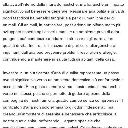
olfattiva all’interno delle mura domestiche, ma ha anche un impatto
significativo sul benessere generale. Respirare aria pulita e priva di
odori fastidiosi ha benefici tangibili sia per gli umani che per gli
animali. Gli animali, in particolare, possiedono un olfatto molto più
sviluppato rispetto agli esseri umani, e un ambiente privo di odori
pungenti può contribuire a ridurre lo stress e migliorare la loro
qualità di vita. Inoltre, l’eliminazione di particelle allergeniche e
inquinanti dall’aria può prevenire problemi respiratori e allergie,
contribuendo a mantenere in salute tutti gli abitanti della casa.
Investire in un purificatore d’aria di qualità rappresenta un passo
avanti significativo verso un ambiente domestico più confortevole e
accogliente. È un gesto d’amore verso i nostri animali, ma anche
verso noi stessi, poiché ci permette di godere appieno della
compagnia dei nostri amici a quattro zampe senza compromessi. I
purificatori d’aria non solo eliminano gli odori indesiderati, ma
creano un’atmosfera di serenità e benessere che arricchisce la
nostra quotidianità, rafforzando il legame speciale che
condividiamo con i nostri compagni pelosi. Considerare l’adozione