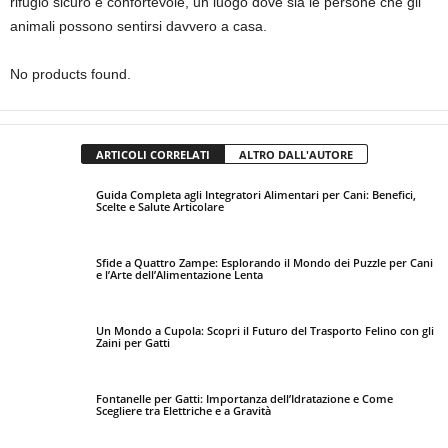
rifugio sicuro e confortevole, un luogo dove sia le persone che gli
animali possono sentirsi davvero a casa.
No products found.
ARTICOLI CORRELATI
ALTRO DALL'AUTORE
Guida Completa agli Integratori Alimentari per Cani: Benefici,
Scelte e Salute Articolare
Sfide a Quattro Zampe: Esplorando il Mondo dei Puzzle per Cani
e l’Arte dell’Alimentazione Lenta
Un Mondo a Cupola: Scopri il Futuro del Trasporto Felino con gli
Zaini per Gatti
Fontanelle per Gatti: Importanza dell’Idratazione e Come
Scegliere tra Elettriche e a Gravità