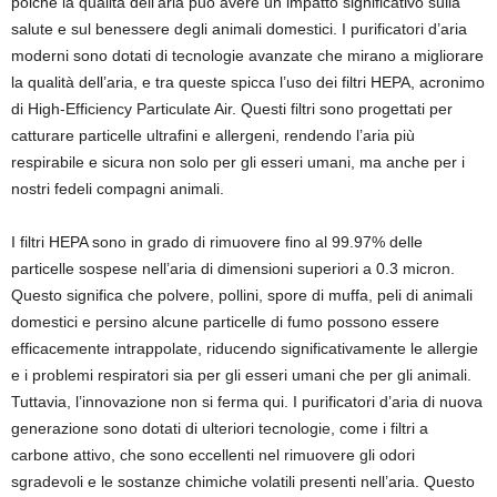
poiché la qualità dell’aria può avere un impatto significativo sulla
salute e sul benessere degli animali domestici. I purificatori d’aria
moderni sono dotati di tecnologie avanzate che mirano a migliorare
la qualità dell’aria, e tra queste spicca l’uso dei filtri HEPA, acronimo
di High-Efficiency Particulate Air. Questi filtri sono progettati per
catturare particelle ultrafini e allergeni, rendendo l’aria più
respirabile e sicura non solo per gli esseri umani, ma anche per i
nostri fedeli compagni animali.
I filtri HEPA sono in grado di rimuovere fino al 99.97% delle
particelle sospese nell’aria di dimensioni superiori a 0.3 micron.
Questo significa che polvere, pollini, spore di muffa, peli di animali
domestici e persino alcune particelle di fumo possono essere
efficacemente intrappolate, riducendo significativamente le allergie
e i problemi respiratori sia per gli esseri umani che per gli animali.
Tuttavia, l’innovazione non si ferma qui. I purificatori d’aria di nuova
generazione sono dotati di ulteriori tecnologie, come i filtri a
carbone attivo, che sono eccellenti nel rimuovere gli odori
sgradevoli e le sostanze chimiche volatili presenti nell’aria. Questo