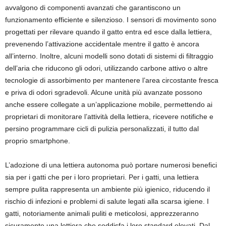
avvalgono di componenti avanzati che garantiscono un
funzionamento efficiente e silenzioso. I sensori di movimento sono
progettati per rilevare quando il gatto entra ed esce dalla lettiera,
prevenendo l’attivazione accidentale mentre il gatto è ancora
all’interno. Inoltre, alcuni modelli sono dotati di sistemi di filtraggio
dell’aria che riducono gli odori, utilizzando carbone attivo o altre
tecnologie di assorbimento per mantenere l’area circostante fresca
e priva di odori sgradevoli. Alcune unità più avanzate possono
anche essere collegate a un’applicazione mobile, permettendo ai
proprietari di monitorare l’attività della lettiera, ricevere notifiche e
persino programmare cicli di pulizia personalizzati, il tutto dal
proprio smartphone.
L’adozione di una lettiera autonoma può portare numerosi benefici
sia per i gatti che per i loro proprietari. Per i gatti, una lettiera
sempre pulita rappresenta un ambiente più igienico, riducendo il
rischio di infezioni e problemi di salute legati alla scarsa igiene. I
gatti, notoriamente animali puliti e meticolosi, apprezzeranno
sicuramente una lettiera che soddisfa i loro standard elevati. Dal