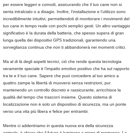
per essere leggeri e comodi, assicurando che il tuo cane non si
senta intralciato o a disagio. Inoltre, l’installazione e l’utilizzo sono
incredibilmente intuitivi, permettendoti di monitorare i movimenti del
tuo cane in tempo reale con pochi semplici gesti. Un altro vantaggio
significativo è la durata della batteria, che spesso supera di gran
lunga quella dei dispositivi GPS tradizionali, garantendo una
sorveglianza continua che non ti abbandonerà nei momenti critici.
Ma al di là degli aspetti tecnici, ciò che rende questa tecnologia
veramente speciale è l’impatto emotivo positivo che ha sul rapporto
tra te e il tuo cane. Sapere che puoi concedere al tuo amico a
quattro zampe la libertà di muoversi senza restrizioni, pur
mantenendo un controllo discreto e rassicurante, arricchisce la
qualità del tempo che trascorri insieme. Questo sistema di
localizzazione non è solo un dispositivo di sicurezza, ma un ponte
verso una vita più libera e felice per entrambi.
Mentre ci addentriamo in questa nuova era della sicurezza
animale, è chiaro che il futuro è luminoso e pieno di promesse. La