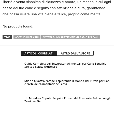
libertà diventa sinonimo di sicurezza e amore, un mondo in cui ogni
passo del tuo cane è seguito con attenzione e cura, garantendo
che possa vivere una vita piena e felice, proprio come merita.
No products found.
TAGS
ACCESSORI PER CANI
SISTEMA DI LOCALIZZAZIONE VIA RADIO PER CANI
ARTICOLI CORRELATI
ALTRO DALL'AUTORE
Guida Completa agli Integratori Alimentari per Cani: Benefici,
Scelte e Salute Articolare
Sfide a Quattro Zampe: Esplorando il Mondo dei Puzzle per Cani
e l’Arte dell’Alimentazione Lenta
Un Mondo a Cupola: Scopri il Futuro del Trasporto Felino con gli
Zaini per Gatti