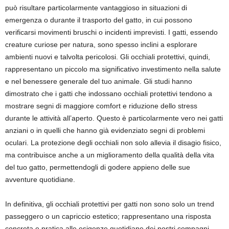
può risultare particolarmente vantaggioso in situazioni di
emergenza o durante il trasporto del gatto, in cui possono
verificarsi movimenti bruschi o incidenti imprevisti. I gatti, essendo
creature curiose per natura, sono spesso inclini a esplorare
ambienti nuovi e talvolta pericolosi. Gli occhiali protettivi, quindi,
rappresentano un piccolo ma significativo investimento nella salute
e nel benessere generale del tuo animale. Gli studi hanno
dimostrato che i gatti che indossano occhiali protettivi tendono a
mostrare segni di maggiore comfort e riduzione dello stress
durante le attività all’aperto. Questo è particolarmente vero nei gatti
anziani o in quelli che hanno già evidenziato segni di problemi
oculari. La protezione degli occhiali non solo allevia il disagio fisico,
ma contribuisce anche a un miglioramento della qualità della vita
del tuo gatto, permettendogli di godere appieno delle sue
avventure quotidiane.
In definitiva, gli occhiali protettivi per gatti non sono solo un trend
passeggero o un capriccio estetico; rappresentano una risposta
concreta e pratica alle esigenze quotidiane dei nostri compagni