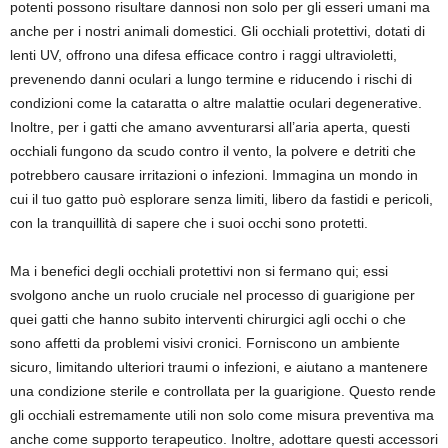
potenti possono risultare dannosi non solo per gli esseri umani ma
anche per i nostri animali domestici. Gli occhiali protettivi, dotati di
lenti UV, offrono una difesa efficace contro i raggi ultravioletti,
prevenendo danni oculari a lungo termine e riducendo i rischi di
condizioni come la cataratta o altre malattie oculari degenerative.
Inoltre, per i gatti che amano avventurarsi all’aria aperta, questi
occhiali fungono da scudo contro il vento, la polvere e detriti che
potrebbero causare irritazioni o infezioni. Immagina un mondo in
cui il tuo gatto può esplorare senza limiti, libero da fastidi e pericoli,
con la tranquillità di sapere che i suoi occhi sono protetti.
Ma i benefici degli occhiali protettivi non si fermano qui; essi
svolgono anche un ruolo cruciale nel processo di guarigione per
quei gatti che hanno subito interventi chirurgici agli occhi o che
sono affetti da problemi visivi cronici. Forniscono un ambiente
sicuro, limitando ulteriori traumi o infezioni, e aiutano a mantenere
una condizione sterile e controllata per la guarigione. Questo rende
gli occhiali estremamente utili non solo come misura preventiva ma
anche come supporto terapeutico. Inoltre, adottare questi accessori