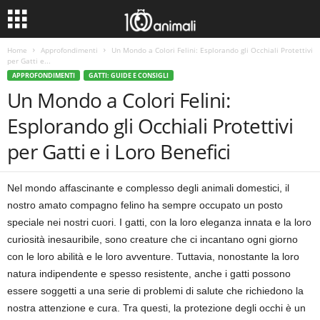
Home
Approfondimenti
Un Mondo a Colori Felini: Esplorando gli Occhiali Protettivi
per Gatti e...
APPROFONDIMENTI
GATTI: GUIDE E CONSIGLI
Un Mondo a Colori Felini:
Esplorando gli Occhiali Protettivi
per Gatti e i Loro Benefici
Nel mondo affascinante e complesso degli animali domestici, il
nostro amato compagno felino ha sempre occupato un posto
speciale nei nostri cuori. I gatti, con la loro eleganza innata e la loro
curiosità inesauribile, sono creature che ci incantano ogni giorno
con le loro abilità e le loro avventure. Tuttavia, nonostante la loro
natura indipendente e spesso resistente, anche i gatti possono
essere soggetti a una serie di problemi di salute che richiedono la
nostra attenzione e cura. Tra questi, la protezione degli occhi è un