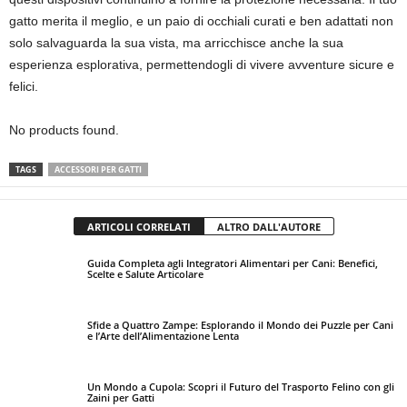
gatto merita il meglio, e un paio di occhiali curati e ben adattati non
solo salvaguarda la sua vista, ma arricchisce anche la sua
esperienza esplorativa, permettendogli di vivere avventure sicure e
felici.
No products found.
TAGS
ACCESSORI PER GATTI
ARTICOLI CORRELATI
ALTRO DALL'AUTORE
Guida Completa agli Integratori Alimentari per Cani: Benefici,
Scelte e Salute Articolare
Sfide a Quattro Zampe: Esplorando il Mondo dei Puzzle per Cani
e l’Arte dell’Alimentazione Lenta
Un Mondo a Cupola: Scopri il Futuro del Trasporto Felino con gli
Zaini per Gatti