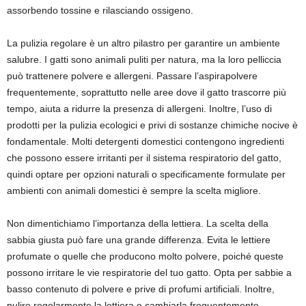
assorbendo tossine e rilasciando ossigeno.
La pulizia regolare è un altro pilastro per garantire un ambiente
salubre. I gatti sono animali puliti per natura, ma la loro pelliccia
può trattenere polvere e allergeni. Passare l’aspirapolvere
frequentemente, soprattutto nelle aree dove il gatto trascorre più
tempo, aiuta a ridurre la presenza di allergeni. Inoltre, l’uso di
prodotti per la pulizia ecologici e privi di sostanze chimiche nocive è
fondamentale. Molti detergenti domestici contengono ingredienti
che possono essere irritanti per il sistema respiratorio del gatto,
quindi optare per opzioni naturali o specificamente formulate per
ambienti con animali domestici è sempre la scelta migliore.
Non dimentichiamo l’importanza della lettiera. La scelta della
sabbia giusta può fare una grande differenza. Evita le lettiere
profumate o quelle che producono molto polvere, poiché queste
possono irritare le vie respiratorie del tuo gatto. Opta per sabbie a
basso contenuto di polvere e prive di profumi artificiali. Inoltre,
pulire regolarmente la lettiera e cambiarla frequentemente