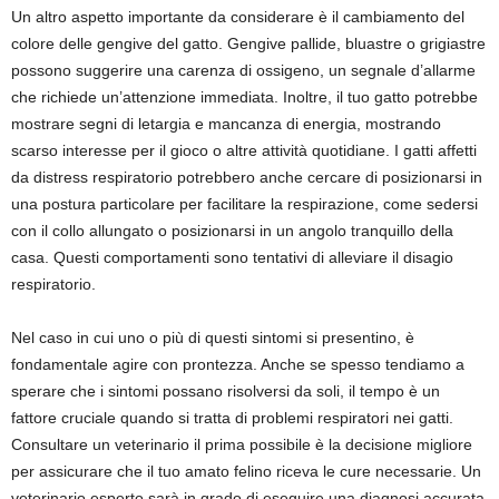
Un altro aspetto importante da considerare è il cambiamento del
colore delle gengive del gatto. Gengive pallide, bluastre o grigiastre
possono suggerire una carenza di ossigeno, un segnale d’allarme
che richiede un’attenzione immediata. Inoltre, il tuo gatto potrebbe
mostrare segni di letargia e mancanza di energia, mostrando
scarso interesse per il gioco o altre attività quotidiane. I gatti affetti
da distress respiratorio potrebbero anche cercare di posizionarsi in
una postura particolare per facilitare la respirazione, come sedersi
con il collo allungato o posizionarsi in un angolo tranquillo della
casa. Questi comportamenti sono tentativi di alleviare il disagio
respiratorio.
Nel caso in cui uno o più di questi sintomi si presentino, è
fondamentale agire con prontezza. Anche se spesso tendiamo a
sperare che i sintomi possano risolversi da soli, il tempo è un
fattore cruciale quando si tratta di problemi respiratori nei gatti.
Consultare un veterinario il prima possibile è la decisione migliore
per assicurare che il tuo amato felino riceva le cure necessarie. Un
veterinario esperto sarà in grado di eseguire una diagnosi accurata