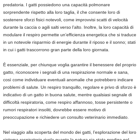
predatoria. I gatti possiedono una capacità polmonare
sorprendente rispetto alla loro taglia, il che consente loro di
sostenere sforzi fisici notevoli, come improvvisi scatti di velocità
durante la caccia o agili salti verso l’alto. Inoltre, la loro capacità di
modulare il respiro permette un’efficienza energetica che si traduce
in un notevole risparmio di energie durante il riposo e il sonno; stati
in cui i gatti trascorrono gran parte della loro giornata.
È essenziale, per chiunque voglia garantire il benessere del proprio
gatto, riconoscere i segnali di una respirazione normale e sana,
così come individuare eventuali anomalie che potrebbero indicare
problemi di salute. Un respiro tranquillo, regolare e privo di sforzo è
indicativo di un gatto in buona salute, mentre qualsiasi segnale di
difficoltà respiratoria, come respiro affannoso, tosse persistente o
rumori respiratori insoliti, dovrebbe essere motivo di
preoccupazione e richiedere un consulto veterinario immediato.
Nel viaggio alla scoperta del mondo dei gatti, l’esplorazione del loro
sistema respiratorio rivela quanto la natura sia stata prodiga nel