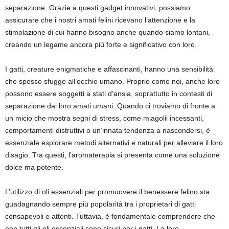
separazione. Grazie a questi gadget innovativi, possiamo
assicurare che i nostri amati felini ricevano l’attenzione e la
stimolazione di cui hanno bisogno anche quando siamo lontani,
creando un legame ancora più forte e significativo con loro.
I gatti, creature enigmatiche e affascinanti, hanno una sensibilità
che spesso sfugge all’occhio umano. Proprio come noi, anche loro
possono essere soggetti a stati d’ansia, soprattutto in contesti di
separazione dai loro amati umani. Quando ci troviamo di fronte a
un micio che mostra segni di stress, come miagolii incessanti,
comportamenti distruttivi o un’innata tendenza a nascondersi, è
essenziale esplorare metodi alternativi e naturali per alleviare il loro
disagio. Tra questi, l’aromaterapia si presenta come una soluzione
dolce ma potente.
L’utilizzo di oli essenziali per promuovere il benessere felino sta
guadagnando sempre più popolarità tra i proprietari di gatti
consapevoli e attenti. Tuttavia, è fondamentale comprendere che
non tutti gli oli essenziali sono sicuri per i gatti. La loro