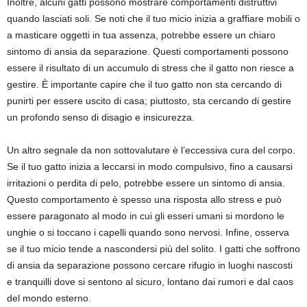
Inoltre, alcuni gatti possono mostrare comportamenti distruttivi
quando lasciati soli. Se noti che il tuo micio inizia a graffiare mobili o
a masticare oggetti in tua assenza, potrebbe essere un chiaro
sintomo di ansia da separazione. Questi comportamenti possono
essere il risultato di un accumulo di stress che il gatto non riesce a
gestire. È importante capire che il tuo gatto non sta cercando di
punirti per essere uscito di casa; piuttosto, sta cercando di gestire
un profondo senso di disagio e insicurezza.
Un altro segnale da non sottovalutare è l’eccessiva cura del corpo.
Se il tuo gatto inizia a leccarsi in modo compulsivo, fino a causarsi
irritazioni o perdita di pelo, potrebbe essere un sintomo di ansia.
Questo comportamento è spesso una risposta allo stress e può
essere paragonato al modo in cui gli esseri umani si mordono le
unghie o si toccano i capelli quando sono nervosi. Infine, osserva
se il tuo micio tende a nascondersi più del solito. I gatti che soffrono
di ansia da separazione possono cercare rifugio in luoghi nascosti
e tranquilli dove si sentono al sicuro, lontano dai rumori e dal caos
del mondo esterno.