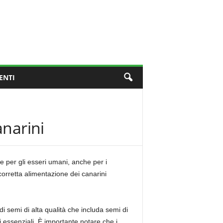
ENTI
anarini
e per gli esseri umani, anche per i
corretta alimentazione dei canarini
i semi di alta qualità che includa semi di
i essenziali. È importante notare che i