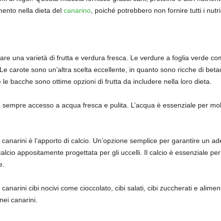
mento nella dieta del
canarino
, poiché potrebbero non fornire tutti i nutr
re una varietà di frutta e verdura fresca. Le verdure a foglia verde com
 Le carote sono un’altra scelta eccellente, in quanto sono ricche di bet
e le bacche sono ottime opzioni di frutta da includere nella loro dieta.
o sempre accesso a acqua fresca e pulita. L’acqua è essenziale per molte 
 canarini è l’apporto di calcio. Un’opzione semplice per garantire un ade
alcio appositamente progettata per gli uccelli. Il calcio è essenziale per
e.
 canarini cibi nocivi come cioccolato, cibi salati, cibi zuccherati e alimen
ei canarini.