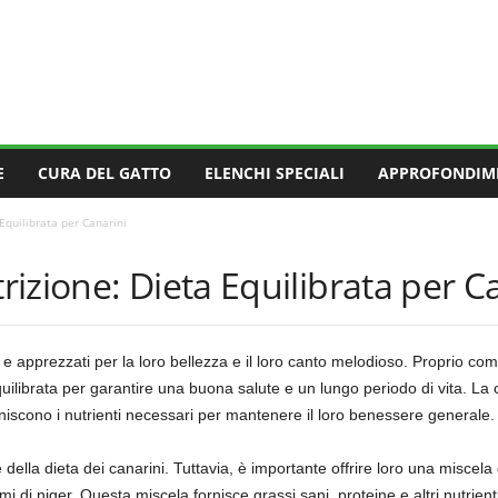
E
CURA DEL GATTO
ELENCHI SPECIALI
APPROFONDIM
Equilibrata per Canarini
izione: Dieta Equilibrata per C
e apprezzati per la loro bellezza e il loro canto melodioso. Proprio com
uilibrata per garantire una buona salute e un lungo periodo di vita. La 
niscono i nutrienti necessari per mantenere il loro benessere generale.
la dieta dei canarini. Tuttavia, è importante offrire loro una miscela d
mi di niger. Questa miscela fornisce grassi sani, proteine e altri nutrient