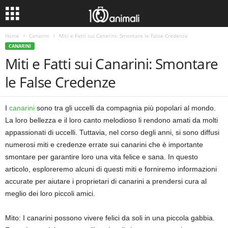
Home
Canarini
Miti e Fatti sui Canarini: Smontare le False Credenze
CANARINI
Miti e Fatti sui Canarini: Smontare
le False Credenze
I
canarini
sono tra gli uccelli da compagnia più popolari al mondo.
La loro bellezza e il loro canto melodioso li rendono amati da molti
appassionati di uccelli. Tuttavia, nel corso degli anni, si sono diffusi
numerosi miti e credenze errate sui canarini che è importante
smontare per garantire loro una vita felice e sana. In questo
articolo, esploreremo alcuni di questi miti e forniremo informazioni
accurate per aiutare i proprietari di canarini a prendersi cura al
meglio dei loro piccoli amici.
Mito: I canarini possono vivere felici da soli in una piccola gabbia.