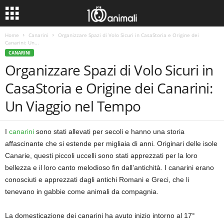
Home
Canarini
Organizzare Spazi di Volo Sicuri in CasaStoria e Origine dei
Canarini: Un...
CANARINI
Organizzare Spazi di Volo Sicuri in
CasaStoria e Origine dei Canarini:
Un Viaggio nel Tempo
I
canarini
sono stati allevati per secoli e hanno una storia
affascinante che si estende per migliaia di anni. Originari delle isole
Canarie, questi piccoli uccelli sono stati apprezzati per la loro
bellezza e il loro canto melodioso fin dall’antichità. I canarini erano
conosciuti e apprezzati dagli antichi Romani e Greci, che li
tenevano in gabbie come animali da compagnia.
La domesticazione dei canarini ha avuto inizio intorno al 17°