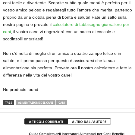
così facile e divertente. Scoprite subito quale menù è perfetto per il
vostro amico peloso e regalategli tutto l’amore che merita, partendo
proprio da una ciotola piena di bontà e salute! Fate un salto sulla
nostra pagina e provate il
calcolatore di fabbisogno giornaliero per
cani
, il vostro cane vi ringrazierà con un sacco di coccole e
scodinzolii entusiasti!
Non c’è nulla di meglio di un amico a quattro zampe felice e in
salute, e il primo passo per questo è assicurarsi che la sua
alimentazione sia perfetta. Provate ora il nostro calcolatore e fate la
differenza nella vita del vostro cane!
No products found.
TAGS
ALIMENTAZIONE DEL CANE
CANI
ARTICOLI CORRELATI
ALTRO DALL'AUTORE
Guida Completa agli Integratori Alimentari per Cani: Benefici,