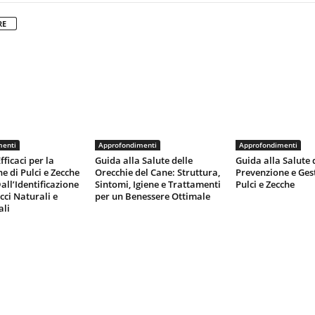
RE
menti
Approfondimenti
Approfondimenti
fficaci per la
Guida alla Salute delle
Guida alla Salute 
e di Pulci e Zecche
Orecchie del Cane: Struttura,
Prevenzione e Ges
all’Identificazione
Sintomi, Igiene e Trattamenti
Pulci e Zecche
cci Naturali e
per un Benessere Ottimale
li