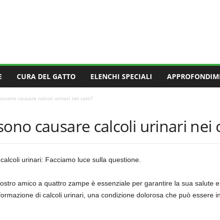
E
CURA DEL GATTO
ELENCHI SPECIALI
APPROFONDIM
ossono causare calcoli urinari nei cani?
ono causare calcoli urinari nei 
i calcoli urinari: Facciamo luce sulla questione.
stro amico a quattro zampe è essenziale per garantire la sua salute e
formazione di calcoli urinari, una condizione dolorosa che può essere in