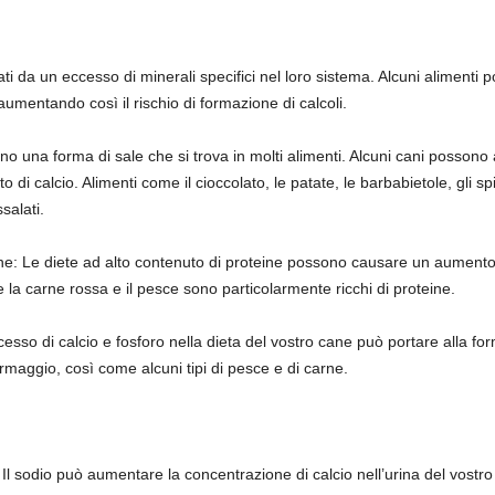
sati da un eccesso di minerali specifici nel loro sistema. Alcuni aliment
aumentando così il rischio di formazione di calcoli.
 sono una forma di sale che si trova in molti alimenti. Alcuni cani possono 
o di calcio. Alimenti come il cioccolato, le patate, le barbabietole, gli sp
salati.
ine: Le diete ad alto contenuto di proteine possono causare un aumento 
e la carne rossa e il pesce sono particolarmente ricchi di proteine.
eccesso di calcio e fosforo nella dieta del vostro cane può portare alla f
 formaggio, così come alcuni tipi di pesce e di carne.
 Il sodio può aumentare la concentrazione di calcio nell’urina del vostro