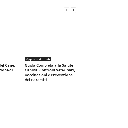
Approfondimenti
del Cane:
Guida Completa alla Salute
tione di
Canina: Controlli Veterinari,
Vaccinazioni e Prevenzione
dei Parassiti