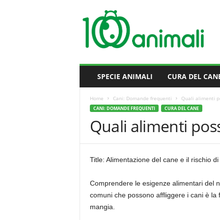
M
i
l
l
e
A
n
SPECIE ANIMALI
CURA DEL CAN
i
m
Home
Cani: Domande frequenti
Quali alimenti p
a
CANI: DOMANDE FREQUENTI
CURA DEL CANE
l
Quali alimenti poss
i
Title: Alimentazione del cane e il rischio d
Comprendere le esigenze alimentari del no
comuni che possono affliggere i cani è la 
mangia.