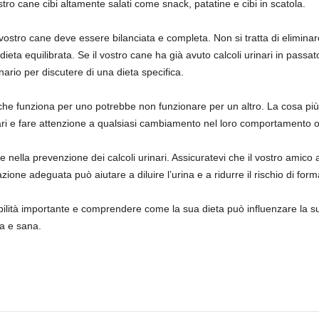
ostro cane cibi altamente salati come snack, patatine e cibi in scatola.
 vostro cane deve essere bilanciata e completa. Non si tratta di elimin
ieta equilibrata. Se il vostro cane ha già avuto calcoli urinari in passa
ario per discutere di una dieta specifica.
 che funziona per uno potrebbe non funzionare per un altro. La cosa più
nari e fare attenzione a qualsiasi cambiamento nel loro comportamento o 
e nella prevenzione dei calcoli urinari. Assicuratevi che il vostro ami
zione adeguata può aiutare a diluire l’urina e a ridurre il rischio di form
ilità importante e comprendere come la sua dieta può influenzare la su
ga e sana.