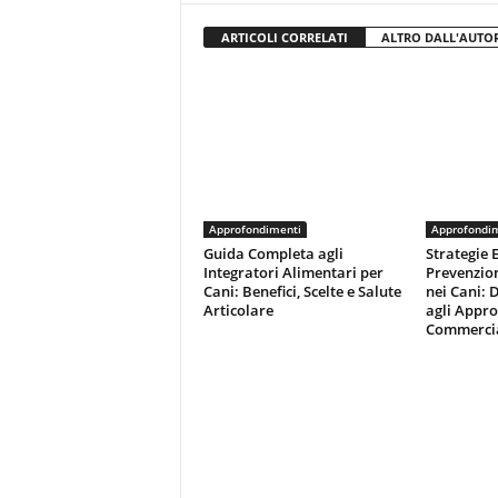
ARTICOLI CORRELATI
ALTRO DALL'AUTO
Approfondimenti
Approfondi
Guida Completa agli
Strategie E
Integratori Alimentari per
Prevenzion
Cani: Benefici, Scelte e Salute
nei Cani: D
Articolare
agli Appro
Commercia