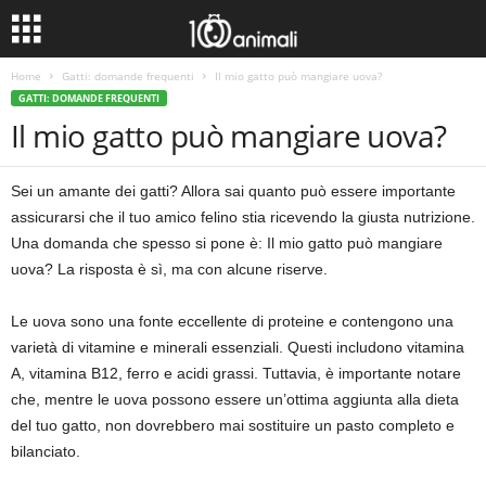
Home
Gatti: domande frequenti
Il mio gatto può mangiare uova?
GATTI: DOMANDE FREQUENTI
Il mio gatto può mangiare uova?
Sei un amante dei gatti? Allora sai quanto può essere importante
assicurarsi che il tuo amico felino stia ricevendo la giusta nutrizione.
Una domanda che spesso si pone è: Il mio gatto può mangiare
uova? La risposta è sì, ma con alcune riserve.
Le uova sono una fonte eccellente di proteine e contengono una
varietà di vitamine e minerali essenziali. Questi includono vitamina
A, vitamina B12, ferro e acidi grassi. Tuttavia, è importante notare
che, mentre le uova possono essere un’ottima aggiunta alla dieta
del tuo gatto, non dovrebbero mai sostituire un pasto completo e
bilanciato.