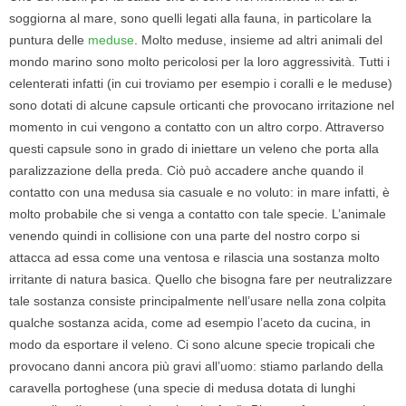
soggiorna al mare, sono quelli legati alla fauna, in particolare la
puntura delle
meduse
. Molto meduse, insieme ad altri animali del
mondo marino sono molto pericolosi per la loro aggressività.
Tutti i
celenterati infatti (in cui troviamo per esempio i coralli e le meduse)
sono dotati di alcune capsule orticanti che provocano irritazione nel
momento in cui vengono a contatto con un altro corpo. Attraverso
questi capsule sono in grado di iniettare un veleno che porta alla
paralizzazione della preda.
Ciò può accadere anche quando il
contatto con una medusa sia casuale e no voluto: in mare infatti, è
molto probabile che si venga a contatto con tale specie. L’animale
venendo quindi in collisione con una parte del nostro corpo si
attacca ad essa come una ventosa e rilascia una sostanza molto
irritante di natura basica.
Quello che bisogna fare per neutralizzare
tale sostanza consiste principalmente nell’usare nella zona colpita
qualche sostanza acida, come ad esempio l’aceto da cucina, in
modo da esportare il veleno.
Ci sono alcune specie tropicali che
provocano danni ancora più gravi all’uomo: stiamo parlando della
caravella portoghese (una specie di medusa dotata di lunghi