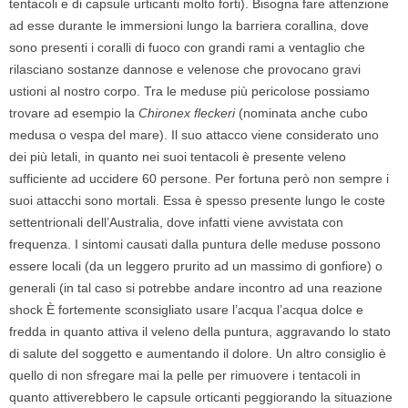
tentacoli e di capsule urticanti molto forti).
Bisogna fare attenzione
ad esse durante le immersioni lungo la barriera corallina, dove
sono presenti i coralli di fuoco con grandi rami a ventaglio che
rilasciano sostanze dannose e velenose che provocano gravi
ustioni al nostro corpo.
Tra le meduse più pericolose possiamo
trovare ad esempio la
Chironex fleckeri
(nominata anche cubo
medusa o vespa del mare). Il suo attacco viene considerato uno
dei più letali, in quanto nei suoi tentacoli è presente veleno
sufficiente ad uccidere 60 persone. Per fortuna però non sempre i
suoi attacchi sono mortali.
Essa è spesso presente lungo le coste
settentrionali dell’Australia, dove infatti viene avvistata con
frequenza.
I sintomi causati dalla puntura delle meduse possono
essere locali (da un leggero prurito ad un massimo di gonfiore) o
generali (in tal caso si potrebbe andare incontro ad una reazione
shock
È fortemente sconsigliato usare l’acqua l’acqua dolce e
fredda in quanto attiva il veleno della puntura, aggravando lo stato
di salute del soggetto e aumentando il dolore.
Un altro consiglio è
quello di non sfregare mai la pelle per rimuovere i tentacoli in
quanto attiverebbero le capsule orticanti peggiorando la situazione