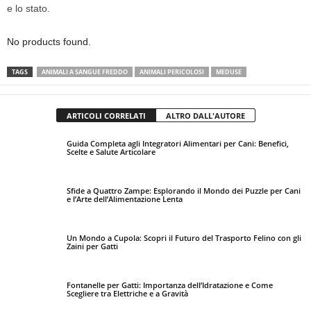
e lo stato.
No products found.
TAGS
ANIMALI A SANGUE FREDDO
ANIMALI PERICOLOSI
MEDUSE
ARTICOLI CORRELATI
ALTRO DALL'AUTORE
Guida Completa agli Integratori Alimentari per Cani: Benefici,
Scelte e Salute Articolare
Sfide a Quattro Zampe: Esplorando il Mondo dei Puzzle per Cani
e l’Arte dell’Alimentazione Lenta
Un Mondo a Cupola: Scopri il Futuro del Trasporto Felino con gli
Zaini per Gatti
Fontanelle per Gatti: Importanza dell’Idratazione e Come
Scegliere tra Elettriche e a Gravità