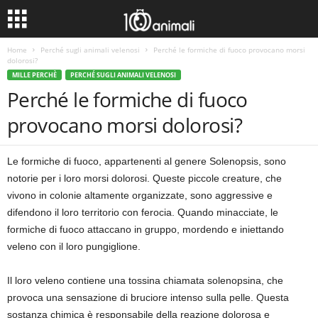
Home
Perché sugli animali velenosi
Perché le formiche di fuoco provocano morsi
dolorosi?
MILLE PERCHÈ
PERCHÉ SUGLI ANIMALI VELENOSI
Perché le formiche di fuoco
provocano morsi dolorosi?
Le formiche di fuoco, appartenenti al genere Solenopsis, sono
notorie per i loro morsi dolorosi. Queste piccole creature, che
vivono in colonie altamente organizzate, sono aggressive e
difendono il loro territorio con ferocia. Quando minacciate, le
formiche di fuoco attaccano in gruppo, mordendo e iniettando
veleno con il loro pungiglione.
Il loro veleno contiene una tossina chiamata solenopsina, che
provoca una sensazione di bruciore intenso sulla pelle. Questa
sostanza chimica è responsabile della reazione dolorosa e