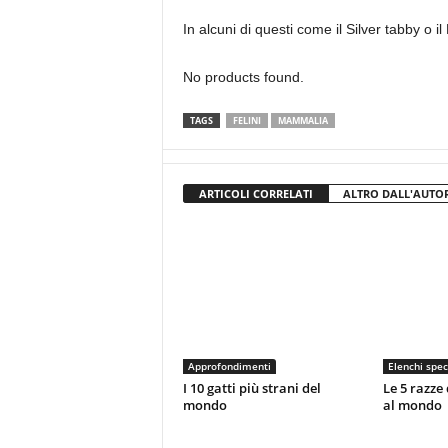
In alcuni di questi come il Silver tabby o 
No products found.
TAGS
FELINI
MAMMALIA
ARTICOLI CORRELATI
ALTRO DALL'AUTO
Approfondimenti
Elenchi spec
I 10 gatti più strani del
Le 5 razze 
mondo
al mondo