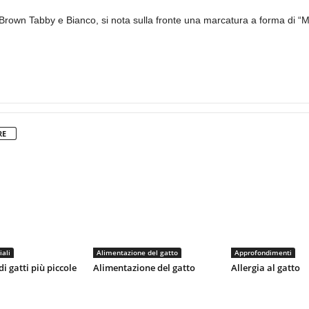
il Brown Tabby e Bianco, si nota sulla fronte una marcatura a forma di “M
RE
iali
Alimentazione del gatto
Approfondimenti
di gatti più piccole
Alimentazione del gatto
Allergia al gatto