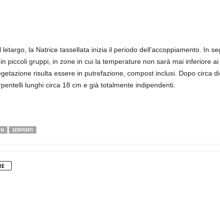
l letargo, la Natrice tassellata inizia il periodo dell’accoppiamento. In 
in piccoli gruppi, in zone in cui la temperature non sarà mai inferiore ai 
tazione risulta essere in putrefazione, compost inclusi. Dopo circa diec
entelli lunghi circa 18 cm e già totalmente indipendenti.
 N
SERPENTI
RE