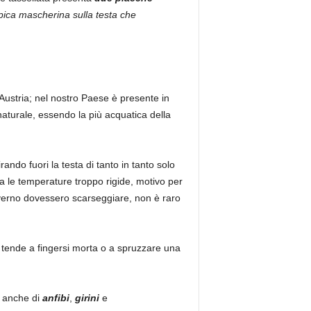
ipica mascherina sulla testa che
Austria; nel nostro Paese è presente in
 naturale, essendo la più acquatica della
ndo fuori la testa di tanto in tanto solo
ta le temperature troppo rigide, motivo per
’inverno dovessero scarseggiare, non è raro
a, tende a fingersi morta o a spruzzare una
a anche di
anfibi
,
girini
e