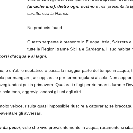
(anziché una), dietro ogni occhio
e non presenta la t
caratterizza la Natrice
.
No products found.
Questo serpente è presente in Europa, Asia, Svizzera e 
tutte le Regioni tranne Sicilia e Sardegna. Il suo habitat
corsi d’acqua e ai laghi
.
, è un’abile nuotatrice e passa la maggior parte del tempo in acqua, tira
 solo per mangiare, accoppiarsi e per termoregolarsi al sole. Non soppor
isvegliandosi poi in primavera. Qualora i rifugi per rintanarsi durante l
sola tana, aggrovigliandosi gli uni agli altri.
olto veloce, risulta quasi impossibile riuscire a catturarla; se braccat
aventare gli avversari.
e da pesci
, visto che vive prevalentemente in acqua, raramente si cib