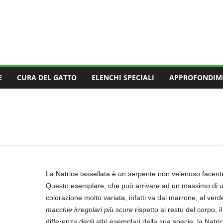
E
CURA DEL GATTO
ELENCHI SPECIALI
APPROFONDIM
La Natrice tassellata è un serpente non velenoso facente
Questo esemplare, che può arrivare ad un massimo di u
colorazione molto variata, infatti va dal marrone, al ver
macchie irregolari più scure
rispetto al resto del corpo, i
differenza degli altri esemplari della sua specie, la Natr