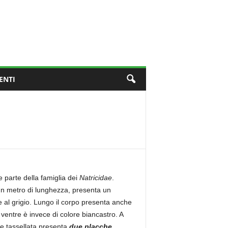
ENTI
 parte della famiglia dei
Natricidae
.
n metro di lunghezza, presenta un
de al grigio. Lungo il corpo presenta anche
l ventre è invece di colore biancastro. A
ice tassellata presenta
due placche