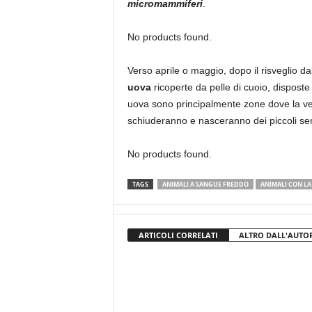
micromammiferi
.
No products found.
Verso aprile o maggio, dopo il risveglio da
uova
ricoperte da pelle di cuoio, disposte 
uova sono principalmente zone dove la vege
schiuderanno e nasceranno dei piccoli serp
No products found.
TAGS
ANIMALI A SANGUE FREDDO
ANIMALI CON LA
ARTICOLI CORRELATI
ALTRO DALL'AUTO