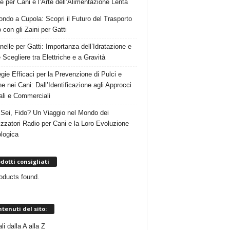
e per Cani e l’Arte dell’Alimentazione Lenta
ndo a Cupola: Scopri il Futuro del Trasporto
 con gli Zaini per Gatti
nelle per Gatti: Importanza dell’Idratazione e
Scegliere tra Elettriche e a Gravità
egie Efficaci per la Prevenzione di Pulci e
e nei Cani: Dall’Identificazione agli Approcci
ali e Commerciali
Sei, Fido? Un Viaggio nel Mondo dei
izzatori Radio per Cani e la Loro Evoluzione
logica
dotti consigliati
oducts found.
tenuti del sito:
i dalla A alla Z