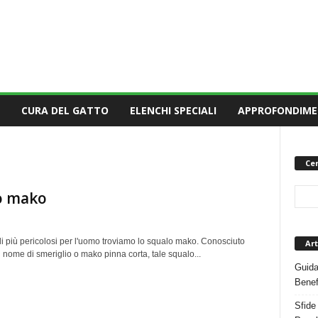
CURA DEL GATTO
ELENCHI SPECIALI
APPROFONDIME
Cer
o mako
li più pericolosi per l'uomo troviamo lo squalo mako. Conosciuto
Art
 nome di smeriglio o mako pinna corta, tale squalo...
Guida
Benef
Sfide