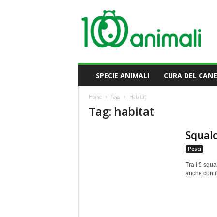
M
i
l
l
e
A
n
SPECIE ANIMALI
CURA DEL CANE
i
m
Home
Tags
Habitat
a
Tag: habitat
l
i
Squal
Pesci
Tra i 5 squa
anche con il