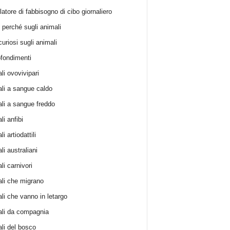
atore di fabbisogno di cibo giornaliero
i perché sugli animali
curiosi sugli animali
fondimenti
li ovovivipari
li a sangue caldo
li a sangue freddo
i anfibi
i artiodattili
i australiani
li carnivori
li che migrano
li che vanno in letargo
li da compagnia
li del bosco