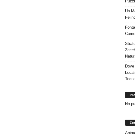
Puzzl
Un Mo
Felino
Fonta
Come 
Strat
Zecch
Natur
Dove 
Local
Tecno
Pro
No pr
Con
Animal