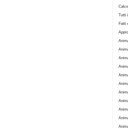
Calcol
Tutti 
Fatti 
Appro
Anima
Anima
Anima
Animal
Animal
Animal
Anima
Anima
Anima
Anima
Anima