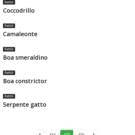
Rettili
Coccodrillo
Rettili
Camaleonte
Rettili
Boa smeraldino
Rettili
Boa constrictor
Rettili
Serpente gatto
424
425
426