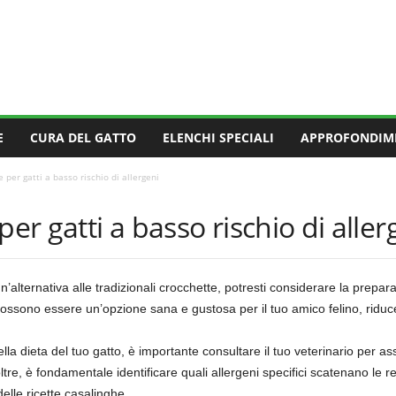
E
CURA DEL GATTO
ELENCHI SPECIALI
APPROFONDIM
 per gatti a basso rischio di allergeni
per gatti a basso rischio di aller
’alternativa alle tradizionali crocchette, potresti considerare la prepara
possono essere un’opzione sana e gustosa per il tuo amico felino, riducen
la dieta del tuo gatto, è importante consultare il tuo veterinario per assi
ltre, è fondamentale identificare quali allergeni specifici scatenano le r
delle ricette casalinghe.