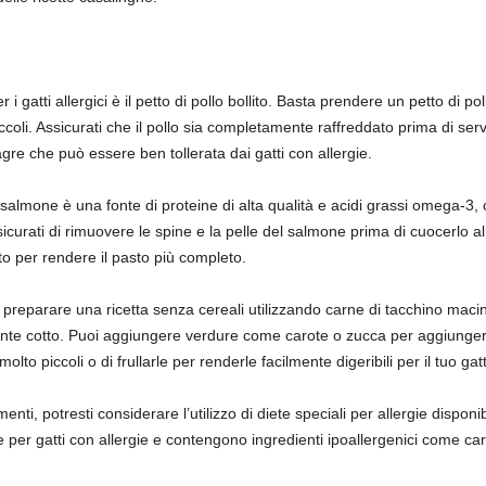
r i gatti allergici è il petto di pollo bollito. Basta prendere un petto di po
coli. Assicurati che il pollo sia completamente raffreddato prima di servi
gre che può essere ben tollerata dai gatti con allergie.
l salmone è una fonte di proteine di alta qualità e acidi grassi omega-3,
sicurati di rimuovere le spine e la pelle del salmone prima di cuocerlo al
tto per rendere il pasto più completo.
oi preparare una ricetta senza cereali utilizzando carne di tacchino macin
e cotto. Puoi aggiungere verdure come carote o zucca per aggiungere un
olto piccoli o di frullarle per renderle facilmente digeribili per il tuo gat
imenti, potresti considerare l’utilizzo di diete speciali per allergie disponi
 per gatti con allergie e contengono ingredienti ipoallergenici come ca