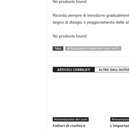
No products found.
Ricorda sempre di introdurre gradualmente 
segno di disagio o peggioramento delle all
No products found.
TAGS
INTOLLERANZE ALIMENTARI CANI E GATTI
ARTICOLI CORRELATI
ALTRO DALL'AUTO
Alimentazione del cane
Alimentazio
Fattori di rischio e
L’importan