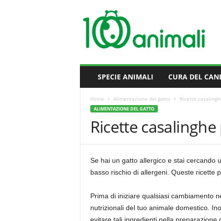
M
i
l
l
e
A
n
SPECIE ANIMALI
CURA DEL CAN
i
m
Home
Alimentazione del gatto
Ricette casalinghe
a
ALIMENTAZIONE DEL GATTO
l
Ricette casalinghe 
i
Se hai un gatto allergico e stai cercando un
basso rischio di allergeni. Queste ricette 
Prima di iniziare qualsiasi cambiamento nel
nutrizionali del tuo animale domestico. Ino
evitare tali ingredienti nella preparazione 