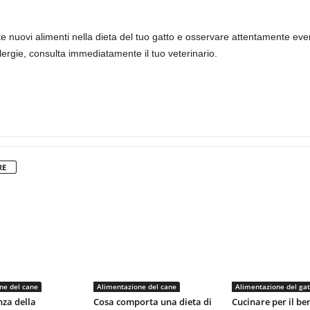
nuovi alimenti nella dieta del tuo gatto e osservare attentamente eventu
ergie, consulta immediatamente il tuo veterinario.
RE
ne del cane
Alimentazione del cane
Alimentazione del gat
za della
Cosa comporta una dieta di
Cucinare per il be