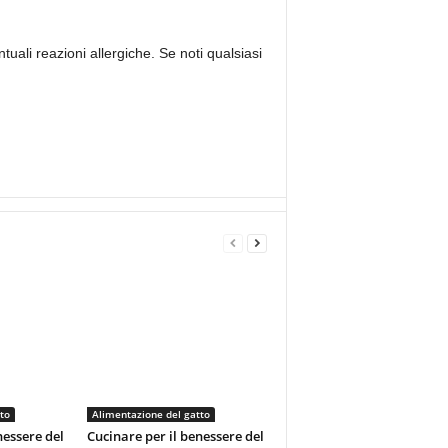
ali reazioni allergiche. Se noti qualsiasi
to
Alimentazione del gatto
nessere del
Cucinare per il benessere del