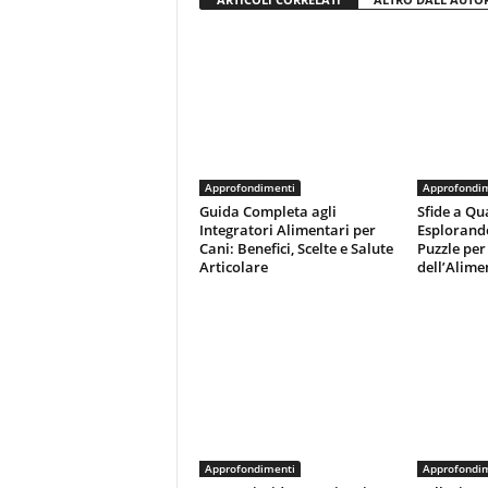
Approfondimenti
Approfondi
Guida Completa agli
Sfide a Qu
Integratori Alimentari per
Esplorand
Cani: Benefici, Scelte e Salute
Puzzle per 
Articolare
dell’Alime
Approfondimenti
Approfondi