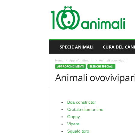
M
i
l
l
e
A
n
SPECIE ANIMALI
CURA DEL CAN
i
m
Home
Approfondimenti
Animali ovovivipari
a
APPROFONDIMENTI
ELENCHI SPECIALI
l
Animali ovovivipar
i
Boa constrictor
Crotalo diamantino
Guppy
Vipera
Squalo toro