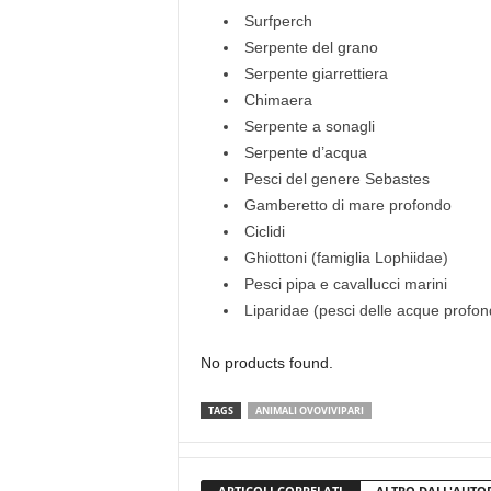
Surfperch
Serpente del grano
Serpente giarrettiera
Chimaera
Serpente a sonagli
Serpente d’acqua
Pesci del genere Sebastes
Gamberetto di mare profondo
Ciclidi
Ghiottoni (famiglia Lophiidae)
Pesci pipa e cavallucci marini
Liparidae (pesci delle acque profon
No products found.
TAGS
ANIMALI OVOVIVIPARI
ARTICOLI CORRELATI
ALTRO DALL'AUTO