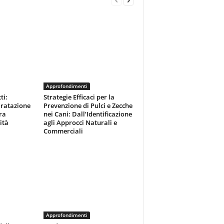
Approfondimenti
ti:
Strategie Efficaci per la
dratazione
Prevenzione di Pulci e Zecche
ra
nei Cani: Dall’Identificazione
ità
agli Approcci Naturali e
Commerciali
Approfondimenti