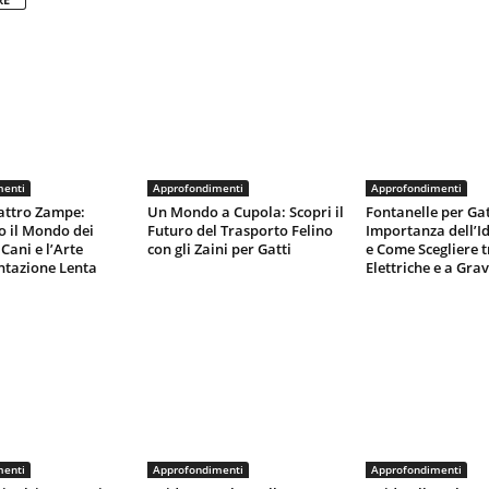
menti
Approfondimenti
Approfondimenti
attro Zampe:
Un Mondo a Cupola: Scopri il
Fontanelle per Gat
o il Mondo dei
Futuro del Trasporto Felino
Importanza dell’I
Cani e l’Arte
con gli Zaini per Gatti
e Come Scegliere t
ntazione Lenta
Elettriche e a Grav
menti
Approfondimenti
Approfondimenti