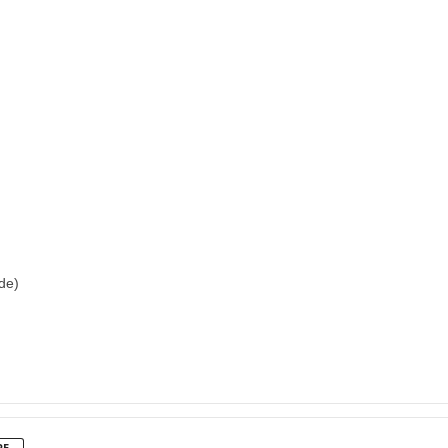
de)
RE