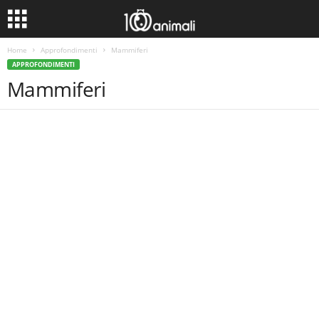
Home
Approfondimenti
Mammiferi
APPROFONDIMENTI
Mammiferi