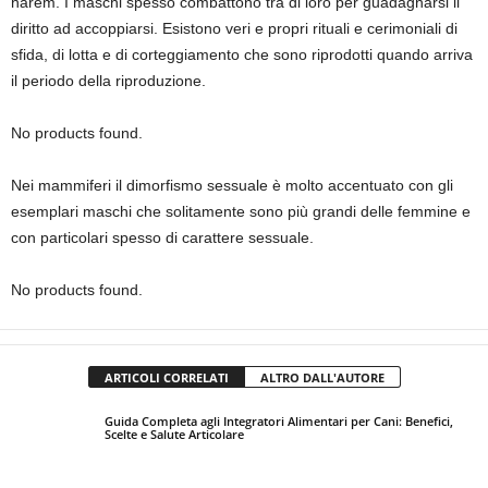
harem. I maschi spesso combattono tra di loro per guadagnarsi il
diritto ad accoppiarsi. Esistono veri e propri rituali e cerimoniali di
sfida, di lotta e di corteggiamento che sono riprodotti quando arriva
il periodo della riproduzione.
No products found.
Nei mammiferi il dimorfismo sessuale è molto accentuato con gli
esemplari maschi che solitamente sono più grandi delle femmine e
con particolari spesso di carattere sessuale.
No products found.
ARTICOLI CORRELATI
ALTRO DALL'AUTORE
Guida Completa agli Integratori Alimentari per Cani: Benefici,
Scelte e Salute Articolare