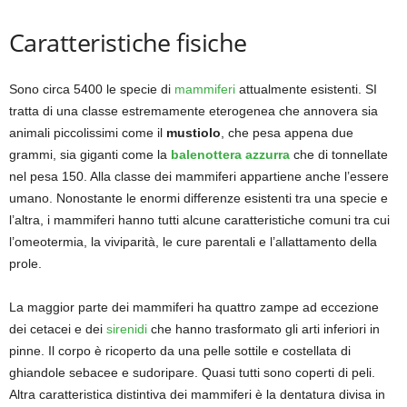
Caratteristiche fisiche
Sono circa 5400 le specie di
mammiferi
attualmente esistenti. SI
tratta di una classe estremamente eterogenea che annovera sia
animali piccolissimi come il
mustiolo
, che pesa appena due
grammi, sia giganti come la
balenottera azzurra
che di tonnellate
nel pesa 150. Alla classe dei mammiferi appartiene anche l’essere
umano. Nonostante le enormi differenze esistenti tra una specie e
l’altra, i mammiferi hanno tutti alcune caratteristiche comuni tra cui
l’omeotermia, la viviparità, le cure parentali e l’allattamento della
prole.
La maggior parte dei mammiferi ha quattro zampe ad eccezione
dei cetacei e dei
sirenidi
che hanno trasformato gli arti inferiori in
pinne. Il corpo è ricoperto da una pelle sottile e costellata di
ghiandole sebacee e sudoripare. Quasi tutti sono coperti di peli.
Altra caratteristica distintiva dei mammiferi è la dentatura divisa in