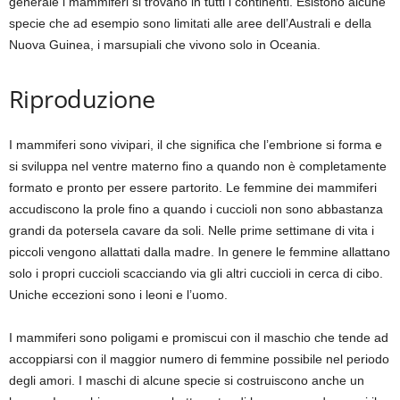
generale i mammiferi si trovano in tutti i continenti. Esistono alcune
specie che ad esempio sono limitati alle aree dell’Australi e della
Nuova Guinea, i marsupiali che vivono solo in Oceania.
Riproduzione
I mammiferi sono vivipari, il che significa che l’embrione si forma e
si sviluppa nel ventre materno fino a quando non è completamente
formato e pronto per essere partorito. Le femmine dei mammiferi
accudiscono la prole fino a quando i cuccioli non sono abbastanza
grandi da potersela cavare da soli. Nelle prime settimane di vita i
piccoli vengono allattati dalla madre. In genere le femmine allattano
solo i propri cuccioli scacciando via gli altri cuccioli in cerca di cibo.
Uniche eccezioni sono i leoni e l’uomo.
I mammiferi sono poligami e promiscui con il maschio che tende ad
accoppiarsi con il maggior numero di femmine possibile nel periodo
degli amori. I maschi di alcune specie si costruiscono anche un