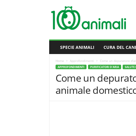
M
i
l
l
e
A
n
SPECIE ANIMALI
CURA DEL CAN
i
m
Home
Approfondimenti
Come un depuratore d’ari
a
APPROFONDIMENTI
PURIFICATORI D'ARIA
SALUTE 
l
Come un depuratore
i
animale domestico