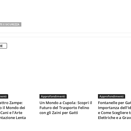
TE E SICUREZZA
RE
menti
Approfondimenti
Approfondimenti
attro Zampe:
Un Mondo a Cupola: Scopri il
Fontanelle per Gat
o il Mondo dei
Futuro del Trasporto Felino
Importanza dell’I
Cani e l’Arte
con gli Zaini per Gatti
e Come Scegliere t
ntazione Lenta
Elettriche e a Grav