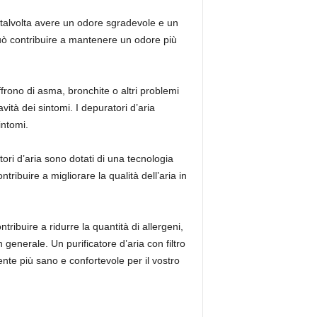
o talvolta avere un odore sgradevole e un
o può contribuire a mantenere un odore più
offrono di asma, bronchite o altri problemi
avità dei sintomi. I depuratori d’aria
intomi.
tori d’aria sono dotati di una tecnologia
tribuire a migliorare la qualità dell’aria in
ribuire a ridurre la quantità di allergeni,
n generale. Un purificatore d’aria con filtro
nte più sano e confortevole per il vostro