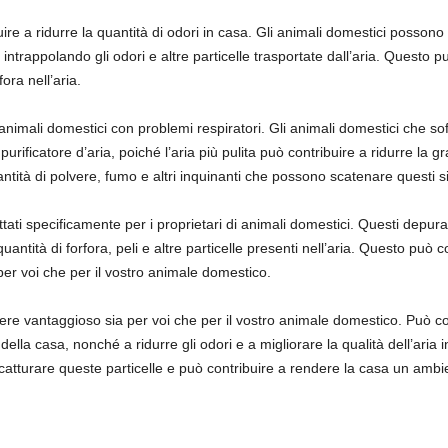
re a ridurre la quantità di odori in casa. Gli animali domestici posson
lo intrappolando gli odori e altre particelle trasportate dall’aria. Quest
ora nell’aria.
li animali domestici con problemi respiratori. Gli animali domestici che s
rificatore d’aria, poiché l’aria più pulita può contribuire a ridurre la gr
ntità di polvere, fumo e altri inquinanti che possono scatenare questi s
ttati specificamente per i proprietari di animali domestici. Questi depura
ntità di forfora, peli e altre particelle presenti nell’aria. Questo può con
er voi che per il vostro animale domestico.
ere vantaggioso sia per voi che per il vostro animale domestico. Può cont
della casa, nonché a ridurre gli odori e a migliorare la qualità dell’aria i
atturare queste particelle e può contribuire a rendere la casa un ambie