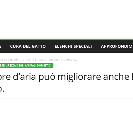
E
CURA DEL GATTO
ELENCHI SPECIALI
APPROFONDIM
a può migliorare anche la salute del vostro animale...
E SICUREZZA DEGLI ANIMALI DOMESTICI
 d’aria può migliorare anche la
.