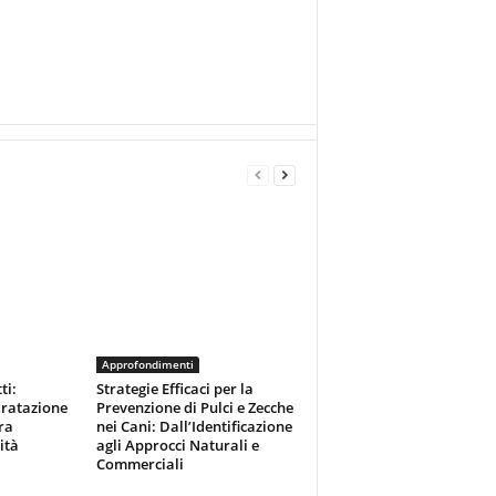
Approfondimenti
ti:
Strategie Efficaci per la
dratazione
Prevenzione di Pulci e Zecche
ra
nei Cani: Dall’Identificazione
ità
agli Approcci Naturali e
Commerciali