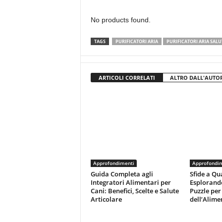
No products found.
TAGS
PURIFICATORI ARIA
PURIFICATORI ARIA SALU
ARTICOLI CORRELATI
ALTRO DALL'AUTO
Approfondimenti
Approfondi
Guida Completa agli
Sfide a Qu
Integratori Alimentari per
Esplorand
Cani: Benefici, Scelte e Salute
Puzzle per 
Articolare
dell’Alime