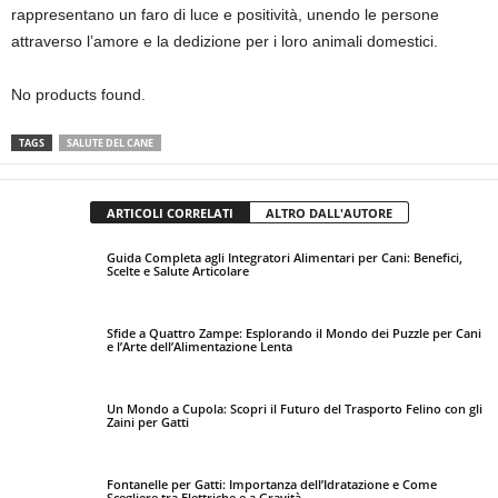
rappresentano un faro di luce e positività, unendo le persone
attraverso l’amore e la dedizione per i loro animali domestici.
No products found.
TAGS
SALUTE DEL CANE
ARTICOLI CORRELATI
ALTRO DALL'AUTORE
Guida Completa agli Integratori Alimentari per Cani: Benefici,
Scelte e Salute Articolare
Sfide a Quattro Zampe: Esplorando il Mondo dei Puzzle per Cani
e l’Arte dell’Alimentazione Lenta
Un Mondo a Cupola: Scopri il Futuro del Trasporto Felino con gli
Zaini per Gatti
Fontanelle per Gatti: Importanza dell’Idratazione e Come
Scegliere tra Elettriche e a Gravità