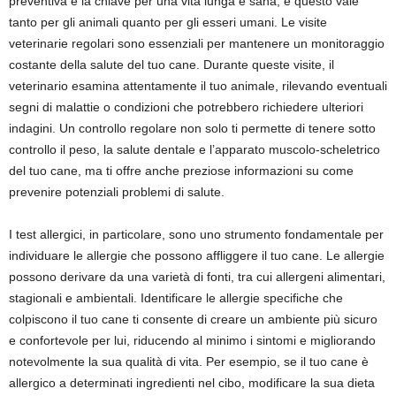
preventiva è la chiave per una vita lunga e sana, e questo vale
tanto per gli animali quanto per gli esseri umani. Le visite
veterinarie regolari sono essenziali per mantenere un monitoraggio
costante della salute del tuo cane. Durante queste visite, il
veterinario esamina attentamente il tuo animale, rilevando eventuali
segni di malattie o condizioni che potrebbero richiedere ulteriori
indagini. Un controllo regolare non solo ti permette di tenere sotto
controllo il peso, la salute dentale e l’apparato muscolo-scheletrico
del tuo cane, ma ti offre anche preziose informazioni su come
prevenire potenziali problemi di salute.
I test allergici, in particolare, sono uno strumento fondamentale per
individuare le allergie che possono affliggere il tuo cane. Le allergie
possono derivare da una varietà di fonti, tra cui allergeni alimentari,
stagionali e ambientali. Identificare le allergie specifiche che
colpiscono il tuo cane ti consente di creare un ambiente più sicuro
e confortevole per lui, riducendo al minimo i sintomi e migliorando
notevolmente la sua qualità di vita. Per esempio, se il tuo cane è
allergico a determinati ingredienti nel cibo, modificare la sua dieta