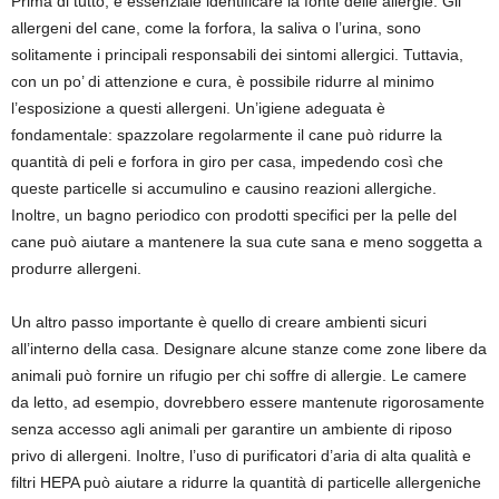
Prima di tutto, è essenziale identificare la fonte delle allergie. Gli
allergeni del cane, come la forfora, la saliva o l’urina, sono
solitamente i principali responsabili dei sintomi allergici. Tuttavia,
con un po’ di attenzione e cura, è possibile ridurre al minimo
l’esposizione a questi allergeni. Un’igiene adeguata è
fondamentale: spazzolare regolarmente il cane può ridurre la
quantità di peli e forfora in giro per casa, impedendo così che
queste particelle si accumulino e causino reazioni allergiche.
Inoltre, un bagno periodico con prodotti specifici per la pelle del
cane può aiutare a mantenere la sua cute sana e meno soggetta a
produrre allergeni.
Un altro passo importante è quello di creare ambienti sicuri
all’interno della casa. Designare alcune stanze come zone libere da
animali può fornire un rifugio per chi soffre di allergie. Le camere
da letto, ad esempio, dovrebbero essere mantenute rigorosamente
senza accesso agli animali per garantire un ambiente di riposo
privo di allergeni. Inoltre, l’uso di purificatori d’aria di alta qualità e
filtri HEPA può aiutare a ridurre la quantità di particelle allergeniche