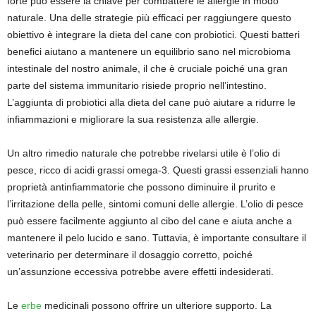
forte può essere la chiave per combattere le allergie in modo
naturale. Una delle strategie più efficaci per raggiungere questo
obiettivo è integrare la dieta del cane con probiotici. Questi batteri
benefici aiutano a mantenere un equilibrio sano nel microbioma
intestinale del nostro animale, il che è cruciale poiché una gran
parte del sistema immunitario risiede proprio nell’intestino.
L’aggiunta di probiotici alla dieta del cane può aiutare a ridurre le
infiammazioni e migliorare la sua resistenza alle allergie.
Un altro rimedio naturale che potrebbe rivelarsi utile è l’olio di
pesce, ricco di acidi grassi omega-3. Questi grassi essenziali hanno
proprietà antinfiammatorie che possono diminuire il prurito e
l’irritazione della pelle, sintomi comuni delle allergie. L’olio di pesce
può essere facilmente aggiunto al cibo del cane e aiuta anche a
mantenere il pelo lucido e sano. Tuttavia, è importante consultare il
veterinario per determinare il dosaggio corretto, poiché
un’assunzione eccessiva potrebbe avere effetti indesiderati.
Le
erbe
medicinali possono offrire un ulteriore supporto. La