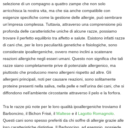
selezione di un compagno a quattro zampe che non solo
arricchisca la nostra vita, ma che sia anche compatibile con
esigenze specifiche come la gestione delle allergie, può sembrare
un’impresa complessa. Tuttavia, attraverso una comprensione più
profonda delle caratteristiche uniche di alcune razze, possiamo
trovare il perfetto equilibrio tra affetto e salute. Esistono infatti razze
di cani che, per le loro peculiarità genetiche e fisiologiche, sono
considerate ipoallergeniche, ovvero meno inclini a scatenare
reazioni allergiche negli esseri umani. Questo non significa che tali
razze siano completamente prive di potenziale allergenico, ma
piuttosto che producono meno allergeni rispetto ad altre. Gli
allergeni principali, noti per causare reazioni, sono solitamente
proteine presenti nella saliva, nella pelle e nell’urina dei cani, che si
diffondono nell’ambiente circostante attraverso il pelo e la forfora.
Tra le razze più note per le loro qualità ipoallergeniche troviamo il
Barboncino, il Bichon Frisé, il
Maltese
e il
Lagotto Romagnolo
.
Questi cani sono spesso preferiti da chi soffre di allergie grazie alle
loro caratteristiche distintive. Il Barboncino, ad esempio, possiede