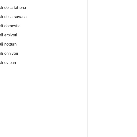
i della fattoria
li della savana
li domestici
i erbivori
li notturni
li onnivori
li ovipari