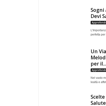
Sogni 
Devi S
Approfondi
L'Importanz
perfetta per
Un Via
Melodi
per il..
Approfondi
Nel vasto mo
lealtà e aff
Scelte
Salut