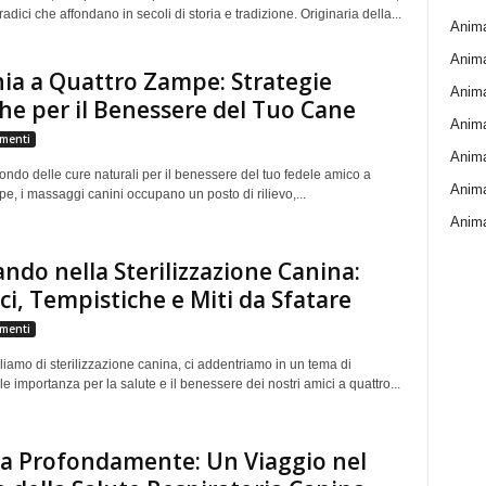
radici che affondano in secoli di storia e tradizione. Originaria della...
Animal
Anima
a a Quattro Zampe: Strategie
Anima
che per il Benessere del Tuo Cane
Animal
menti
Anima
ndo delle cure naturali per il benessere del tuo fedele amico a
Anima
e, i massaggi canini occupano un posto di rilievo,...
Anima
ndo nella Sterilizzazione Canina:
ci, Tempistiche e Miti da Sfatare
menti
iamo di sterilizzazione canina, ci addentriamo in un tema di
 importanza per la salute e il benessere dei nostri amici a quattro...
a Profondamente: Un Viaggio nel