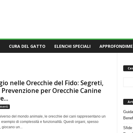
CURA DEL GATTO
ELENCHI SPECIALI
APPROFONDIME
Cer
ggio nelle Orecchie del Fido: Segreti,
 Prevenzione per Orecchie Canine
...
Art
menti
Guida
niverso del mondo animale, le orecchie dei cani rappresentano un
Benef
 esempio di complessità e funzionalità. Questi organi, spesso
, giocano un...
Sfide