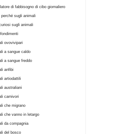
atore di fabbisogno di cibo giornaliero
i perché sugli animali
curiosi sugli animali
fondimenti
li ovovivipari
li a sangue caldo
li a sangue freddo
i anfibi
i artiodattili
i australiani
li carnivori
li che migrano
li che vanno in letargo
li da compagnia
li del bosco