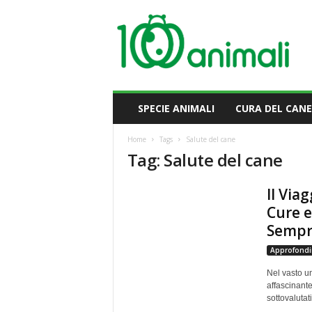
M
i
l
l
e
A
n
SPECIE ANIMALI
CURA DEL CANE
i
m
Home
Tags
Salute del cane
a
Tag: Salute del cane
l
i
Il Via
Cure e
Sempre
Approfondi
Nel vasto u
affascinante
sottovalutati