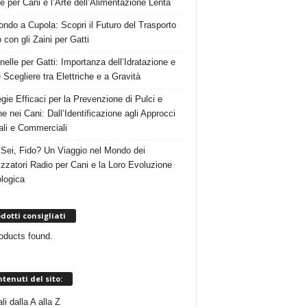
e per Cani e l’Arte dell’Alimentazione Lenta
ndo a Cupola: Scopri il Futuro del Trasporto
 con gli Zaini per Gatti
nelle per Gatti: Importanza dell’Idratazione e
Scegliere tra Elettriche e a Gravità
egie Efficaci per la Prevenzione di Pulci e
e nei Cani: Dall’Identificazione agli Approcci
ali e Commerciali
Sei, Fido? Un Viaggio nel Mondo dei
izzatori Radio per Cani e la Loro Evoluzione
logica
dotti consigliati
oducts found.
tenuti del sito:
i dalla A alla Z