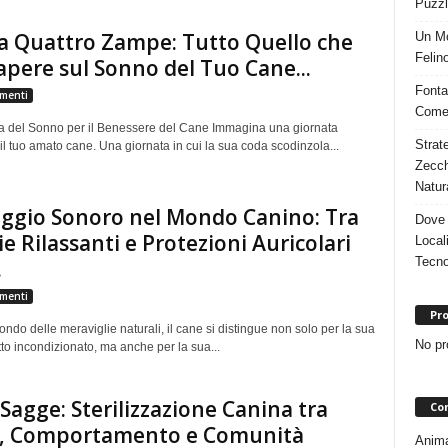
Puzzl
a Quattro Zampe: Tutto Quello che
Un Mo
Felino
apere sul Sonno del Tuo Cane...
Fonta
menti
Come 
a del Sonno per il Benessere del Cane Immagina una giornata
Strat
 il tuo amato cane. Una giornata in cui la sua coda scodinzola...
Zecch
Natur
ggio Sonoro nel Mondo Canino: Tra
Dove 
e Rilassanti e Protezioni Auricolari
Local
Tecno
.
menti
Pro
ndo delle meraviglie naturali, il cane si distingue non solo per la sua
No pr
etto incondizionato, ma anche per la sua...
 Sagge: Sterilizzazione Canina tra
Con
e, Comportamento e Comunità
Animal