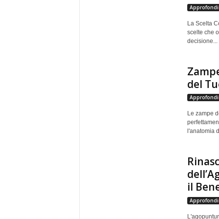
Approfondi
La Scelta C
scelte che o
decisione...
Zampe 
del Tu
Approfondi
Le zampe dei
perfettament
l'anatomia 
Rinasc
dell’A
il Bene
Approfondi
L'agopuntur