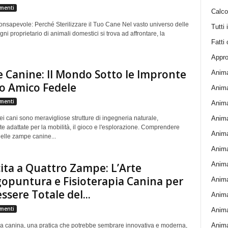
menti
Calcol
onsapevole: Perché Sterilizzare il Tuo Cane Nel vasto universo delle
Tutti 
gni proprietario di animali domestici si trova ad affrontare, la
Fatti 
Appro
Canine: Il Mondo Sotto le Impronte
Anima
o Amico Fedele
Anima
menti
Anima
Animal
 cani sono meravigliose strutture di ingegneria naturale,
e adattate per la mobilità, il gioco e l'esplorazione. Comprendere
Animal
delle zampe canine...
Animal
Anima
ita a Quattro Zampe: L’Arte
gopuntura e Fisioterapia Canina per
Anima
ssere Totale del...
Anima
menti
Anima
Anima
a canina, una pratica che potrebbe sembrare innovativa e moderna,