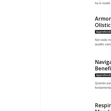
ha in realtà 
Armoni
Olisti
Approfondi
Nel vasto mo
quattro zamp
Naviga
Benefi
Approfondi
Quando parl
fondamentale
Respir