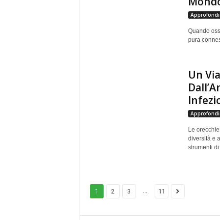
Mondo 
Approfondi
Quando osse
pura connes
Un Via
Dall’A
Infezi
Approfondi
Le orecchie
diversità e 
strumenti di.
...
1
2
3
11