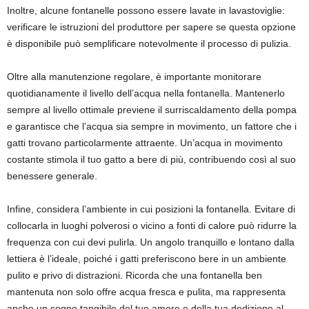
Inoltre, alcune fontanelle possono essere lavate in lavastoviglie:
verificare le istruzioni del produttore per sapere se questa opzione
è disponibile può semplificare notevolmente il processo di pulizia.
Oltre alla manutenzione regolare, è importante monitorare
quotidianamente il livello dell’acqua nella fontanella. Mantenerlo
sempre al livello ottimale previene il surriscaldamento della pompa
e garantisce che l’acqua sia sempre in movimento, un fattore che i
gatti trovano particolarmente attraente. Un’acqua in movimento
costante stimola il tuo gatto a bere di più, contribuendo così al suo
benessere generale.
Infine, considera l’ambiente in cui posizioni la fontanella. Evitare di
collocarla in luoghi polverosi o vicino a fonti di calore può ridurre la
frequenza con cui devi pulirla. Un angolo tranquillo e lontano dalla
lettiera è l’ideale, poiché i gatti preferiscono bere in un ambiente
pulito e privo di distrazioni. Ricorda che una fontanella ben
mantenuta non solo offre acqua fresca e pulita, ma rappresenta
anche un segno tangibile del tuo amore e della tua dedizione al