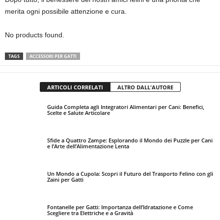
merita ogni possibile attenzione e cura.
No products found.
TAGS
ACCESSORI PER GATTI
ARTICOLI CORRELATI
ALTRO DALL'AUTORE
Guida Completa agli Integratori Alimentari per Cani: Benefici,
Scelte e Salute Articolare
Sfide a Quattro Zampe: Esplorando il Mondo dei Puzzle per Cani
e l’Arte dell’Alimentazione Lenta
Un Mondo a Cupola: Scopri il Futuro del Trasporto Felino con gli
Zaini per Gatti
Fontanelle per Gatti: Importanza dell’Idratazione e Come
Scegliere tra Elettriche e a Gravità