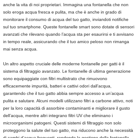
anche la vita di noi proprietari. Immagina una fontanella che non
solo eroga acqua fresca e pulita, ma che è anche in grado di
monitorare il consumo di acqua del tuo gatto, inviandoti notifiche
sul tuo smartphone. Queste fontanelle smart sono dotate di sensori
avanzati che rilevano quando l’acqua sta per esaurirsi e ti avvisano
in tempo reale, assicurando che il tuo amico peloso non rimanga
mai senza acqua.
Un altro aspetto cruciale delle moderne fontanelle per gatti è il
sistema di filtraggio avanzato. Le fontanelle di ultima generazione
sono equipaggiate con filtri multistrato che rimuovono
efficacemente impurità, batteri e cattivi odori dall’acqua,
garantendo che il tuo gatto abbia sempre accesso a un’acqua
pulita e salutare. Alcuni modelli utilizzano filtri a carbone attivo, noti
per la loro capacità di assorbire contaminanti e migliorare il gusto
dell’acqua, mentre altri integrano filtri UV che eliminano i
microorganismi patogeni. Questi sistemi di filtraggio non solo
proteggono la salute del tuo gatto, ma riducono anche la necessità
di cambi d’acqua frequenti, rendendo la gestione della fontanella