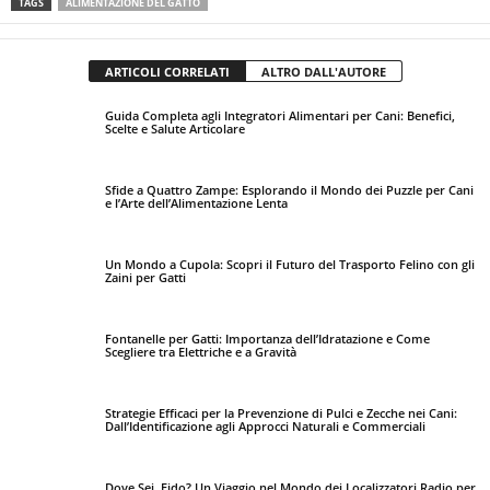
TAGS
ALIMENTAZIONE DEL GATTO
ARTICOLI CORRELATI
ALTRO DALL'AUTORE
Guida Completa agli Integratori Alimentari per Cani: Benefici,
Scelte e Salute Articolare
Sfide a Quattro Zampe: Esplorando il Mondo dei Puzzle per Cani
e l’Arte dell’Alimentazione Lenta
Un Mondo a Cupola: Scopri il Futuro del Trasporto Felino con gli
Zaini per Gatti
Fontanelle per Gatti: Importanza dell’Idratazione e Come
Scegliere tra Elettriche e a Gravità
Strategie Efficaci per la Prevenzione di Pulci e Zecche nei Cani:
Dall’Identificazione agli Approcci Naturali e Commerciali
Dove Sei, Fido? Un Viaggio nel Mondo dei Localizzatori Radio per