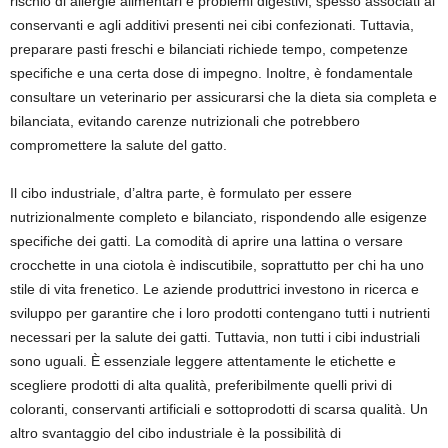
rischio di allergie alimentari e problemi digestivi, spesso associati ai
conservanti e agli additivi presenti nei cibi confezionati. Tuttavia,
preparare pasti freschi e bilanciati richiede tempo, competenze
specifiche e una certa dose di impegno. Inoltre, è fondamentale
consultare un veterinario per assicurarsi che la dieta sia completa e
bilanciata, evitando carenze nutrizionali che potrebbero
compromettere la salute del gatto.
Il cibo industriale, d’altra parte, è formulato per essere
nutrizionalmente completo e bilanciato, rispondendo alle esigenze
specifiche dei gatti. La comodità di aprire una lattina o versare
crocchette in una ciotola è indiscutibile, soprattutto per chi ha uno
stile di vita frenetico. Le aziende produttrici investono in ricerca e
sviluppo per garantire che i loro prodotti contengano tutti i nutrienti
necessari per la salute dei gatti. Tuttavia, non tutti i cibi industriali
sono uguali. È essenziale leggere attentamente le etichette e
scegliere prodotti di alta qualità, preferibilmente quelli privi di
coloranti, conservanti artificiali e sottoprodotti di scarsa qualità. Un
altro svantaggio del cibo industriale è la possibilità di