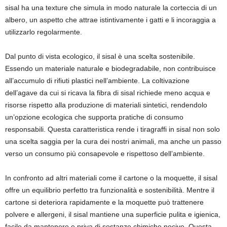
sisal ha una texture che simula in modo naturale la corteccia di un
albero, un aspetto che attrae istintivamente i gatti e li incoraggia a
utilizzarlo regolarmente.
Dal punto di vista ecologico, il sisal è una scelta sostenibile.
Essendo un materiale naturale e biodegradabile, non contribuisce
all’accumulo di rifiuti plastici nell’ambiente. La coltivazione
dell’agave da cui si ricava la fibra di sisal richiede meno acqua e
risorse rispetto alla produzione di materiali sintetici, rendendolo
un’opzione ecologica che supporta pratiche di consumo
responsabili. Questa caratteristica rende i tiragraffi in sisal non solo
una scelta saggia per la cura dei nostri animali, ma anche un passo
verso un consumo più consapevole e rispettoso dell’ambiente.
In confronto ad altri materiali come il cartone o la moquette, il sisal
offre un equilibrio perfetto tra funzionalità e sostenibilità. Mentre il
cartone si deteriora rapidamente e la moquette può trattenere
polvere e allergeni, il sisal mantiene una superficie pulita e igienica,
facile da mantenere e priva di sostanze chimiche nocive. Questa