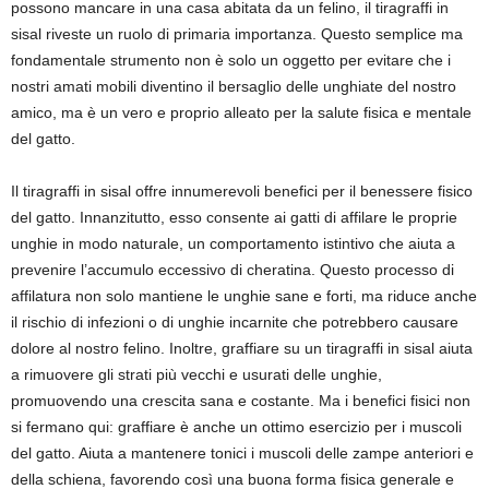
possono mancare in una casa abitata da un felino, il tiragraffi in
sisal riveste un ruolo di primaria importanza. Questo semplice ma
fondamentale strumento non è solo un oggetto per evitare che i
nostri amati mobili diventino il bersaglio delle unghiate del nostro
amico, ma è un vero e proprio alleato per la salute fisica e mentale
del gatto.
Il tiragraffi in sisal offre innumerevoli benefici per il benessere fisico
del gatto. Innanzitutto, esso consente ai gatti di affilare le proprie
unghie in modo naturale, un comportamento istintivo che aiuta a
prevenire l’accumulo eccessivo di cheratina. Questo processo di
affilatura non solo mantiene le unghie sane e forti, ma riduce anche
il rischio di infezioni o di unghie incarnite che potrebbero causare
dolore al nostro felino. Inoltre, graffiare su un tiragraffi in sisal aiuta
a rimuovere gli strati più vecchi e usurati delle unghie,
promuovendo una crescita sana e costante. Ma i benefici fisici non
si fermano qui: graffiare è anche un ottimo esercizio per i muscoli
del gatto. Aiuta a mantenere tonici i muscoli delle zampe anteriori e
della schiena, favorendo così una buona forma fisica generale e