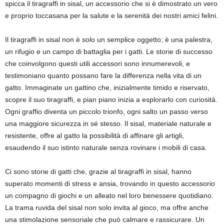
spicca il tiragraffi in sisal, un accessorio che si è dimostrato un vero
e proprio toccasana per la salute e la serenità dei nostri amici felini.
Il tiragraffi in sisal non è solo un semplice oggetto; è una palestra,
un rifugio e un campo di battaglia per i gatti. Le storie di successo
che coinvolgono questi utili accessori sono innumerevoli, e
testimoniano quanto possano fare la differenza nella vita di un
gatto. Immaginate un gattino che, inizialmente timido e riservato,
scopre il suo tiragraffi, e pian piano inizia a esplorarlo con curiosità.
Ogni graffio diventa un piccolo trionfo, ogni salto un passo verso
una maggiore sicurezza in sé stesso. Il sisal, materiale naturale e
resistente, offre al gatto la possibilità di affinare gli artigli,
esaudendo il suo istinto naturale senza rovinare i mobili di casa.
Ci sono storie di gatti che, grazie al tiragraffi in sisal, hanno
superato momenti di stress e ansia, trovando in questo accessorio
un compagno di giochi e un alleato nel loro benessere quotidiano.
La trama ruvida del sisal non solo invita al gioco, ma offre anche
una stimolazione sensoriale che può calmare e rassicurare. Un