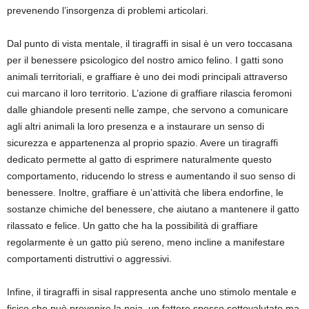
prevenendo l’insorgenza di problemi articolari.
Dal punto di vista mentale, il tiragraffi in sisal è un vero toccasana
per il benessere psicologico del nostro amico felino. I gatti sono
animali territoriali, e graffiare è uno dei modi principali attraverso
cui marcano il loro territorio. L’azione di graffiare rilascia feromoni
dalle ghiandole presenti nelle zampe, che servono a comunicare
agli altri animali la loro presenza e a instaurare un senso di
sicurezza e appartenenza al proprio spazio. Avere un tiragraffi
dedicato permette al gatto di esprimere naturalmente questo
comportamento, riducendo lo stress e aumentando il suo senso di
benessere. Inoltre, graffiare è un’attività che libera endorfine, le
sostanze chimiche del benessere, che aiutano a mantenere il gatto
rilassato e felice. Un gatto che ha la possibilità di graffiare
regolarmente è un gatto più sereno, meno incline a manifestare
comportamenti distruttivi o aggressivi.
Infine, il tiragraffi in sisal rappresenta anche uno stimolo mentale e
fisico che può prevenire la noia, un fattore spesso sottovalutato ma