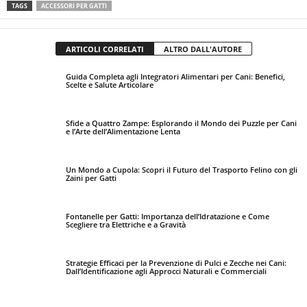
TAGS
ACCESSORI PER GATTI
ARTICOLI CORRELATI
ALTRO DALL'AUTORE
Guida Completa agli Integratori Alimentari per Cani: Benefici,
Scelte e Salute Articolare
Sfide a Quattro Zampe: Esplorando il Mondo dei Puzzle per Cani
e l’Arte dell’Alimentazione Lenta
Un Mondo a Cupola: Scopri il Futuro del Trasporto Felino con gli
Zaini per Gatti
Fontanelle per Gatti: Importanza dell’Idratazione e Come
Scegliere tra Elettriche e a Gravità
Strategie Efficaci per la Prevenzione di Pulci e Zecche nei Cani:
Dall’Identificazione agli Approcci Naturali e Commerciali