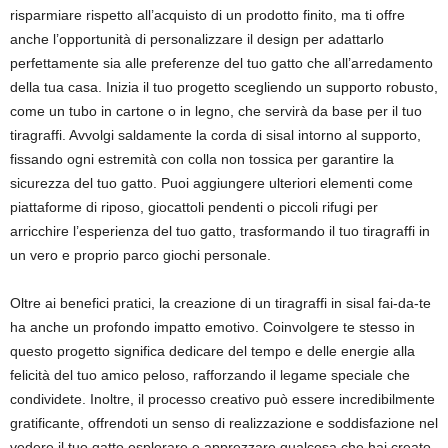
risparmiare rispetto all’acquisto di un prodotto finito, ma ti offre
anche l’opportunità di personalizzare il design per adattarlo
perfettamente sia alle preferenze del tuo gatto che all’arredamento
della tua casa. Inizia il tuo progetto scegliendo un supporto robusto,
come un tubo in cartone o in legno, che servirà da base per il tuo
tiragraffi. Avvolgi saldamente la corda di sisal intorno al supporto,
fissando ogni estremità con colla non tossica per garantire la
sicurezza del tuo gatto. Puoi aggiungere ulteriori elementi come
piattaforme di riposo, giocattoli pendenti o piccoli rifugi per
arricchire l’esperienza del tuo gatto, trasformando il tuo tiragraffi in
un vero e proprio parco giochi personale.
Oltre ai benefici pratici, la creazione di un tiragraffi in sisal fai-da-te
ha anche un profondo impatto emotivo. Coinvolgere te stesso in
questo progetto significa dedicare del tempo e delle energie alla
felicità del tuo amico peloso, rafforzando il legame speciale che
condividete. Inoltre, il processo creativo può essere incredibilmente
gratificante, offrendoti un senso di realizzazione e soddisfazione nel
vedere il tuo gatto esplorare e apprezzare qualcosa che hai creato