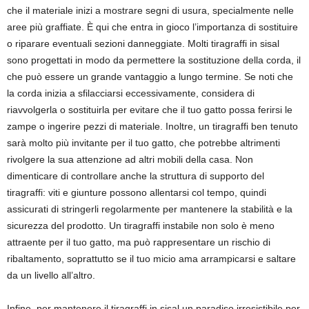
che il materiale inizi a mostrare segni di usura, specialmente nelle
aree più graffiate. È qui che entra in gioco l’importanza di sostituire
o riparare eventuali sezioni danneggiate. Molti tiragraffi in sisal
sono progettati in modo da permettere la sostituzione della corda, il
che può essere un grande vantaggio a lungo termine. Se noti che
la corda inizia a sfilacciarsi eccessivamente, considera di
riavvolgerla o sostituirla per evitare che il tuo gatto possa ferirsi le
zampe o ingerire pezzi di materiale. Inoltre, un tiragraffi ben tenuto
sarà molto più invitante per il tuo gatto, che potrebbe altrimenti
rivolgere la sua attenzione ad altri mobili della casa. Non
dimenticare di controllare anche la struttura di supporto del
tiragraffi: viti e giunture possono allentarsi col tempo, quindi
assicurati di stringerli regolarmente per mantenere la stabilità e la
sicurezza del prodotto. Un tiragraffi instabile non solo è meno
attraente per il tuo gatto, ma può rappresentare un rischio di
ribaltamento, soprattutto se il tuo micio ama arrampicarsi e saltare
da un livello all’altro.
Infine, per mantenere il tiragraffi in sisal un paradiso irresistibile per